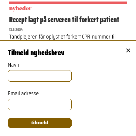
nyheder
Recept lagt på serveren til forkert patient
13.6.2024
Tandplejeren får oplyst et forkert CPR-nummer til
×
tandlægen, som skal ordinere Duraphat. Derved får
Tilmeld nyhedsbrev
tandlægen ordineret tandpastaen til en forkert…
Navn
nyheder
Email adresse
Robot vs. tandlæge
13.6.2024
Den digitale tandpleje er i rivende udvikling, og et
svensk projekt konkluderer nu, at AI er bedre og
hurtigere til…