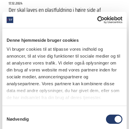
17.12.2024
Der skal laves en plastfyldning i højre side af
underkæben. Patienten er meget nervøs og spænder i
tungen og bevæger…
Denne hjemmeside bruger cookies
Vi bruger cookies til at tilpasse vores indhold og
annoncer, til at vise dig funktioner til sociale medier og til
nyheder
at analysere vores trafik. Vi deler også oplysninger om
Avanceret teknologi hos tandlæger stiller
din brug af vores website med vores partnere inden for
krav til datasikkerhed
sociale medier, annonceringspartnere og
analysepartnere. Vores partnere kan kombinere disse
17.12.2024
Tandlægeklinikkerne har været hurtige til at tage nye
data med andre oplysninger, du har givet dem, eller som
teknologier som fx 3D-scanninger til sig. De nye
de har indsamlet fra din brug af deres tjenester.
værktøjer stiller større krav…
S
Nødvendig
a
m