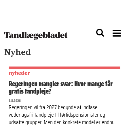
G
S
å
k
til
i
h
p
o
t
v
o
e
n
d
a
Nyhed
i
v
n
i
d
g
h
a
o
ti
nyheder
l
o
Regeringen mangler svar: Hvor mange får
d
n
gratis tandpleje?
6.8.2026
Regeringen vil fra 2027 begynde at indfase
vederlagsfri tandpleje til førtidspensionister og
udsatte grupper. Men den konkrete model er endnu…