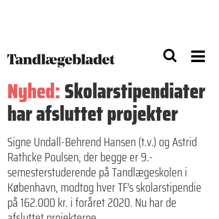
G
S
å
k
til
i
h
p
o
t
v
o
e
n
d
a
Nyhed:
Skolarstipendiater
i
v
n
i
har afsluttet projekter
d
g
h
a
o
ti
l
o
Signe Undall-Behrend Hansen (t.v.) og Astrid
d
n
Rathcke Poulsen, der begge er 9.-
semesterstuderende på Tandlægeskolen i
København, modtog hver TF’s skolarstipendie
på 162.000 kr. i foråret 2020. Nu har de
afsluttet projekterne.