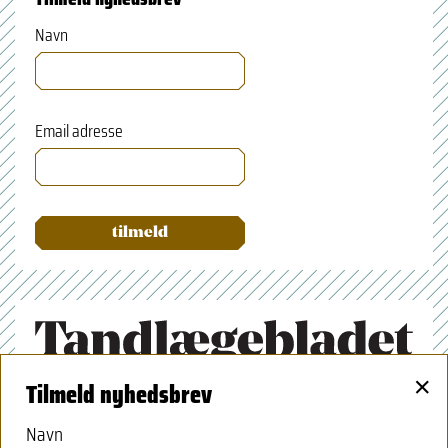
Navn
Email adresse
×
Tilmeld nyhedsbrev
Tandlægeforeningen
Amaliegade 17
Navn