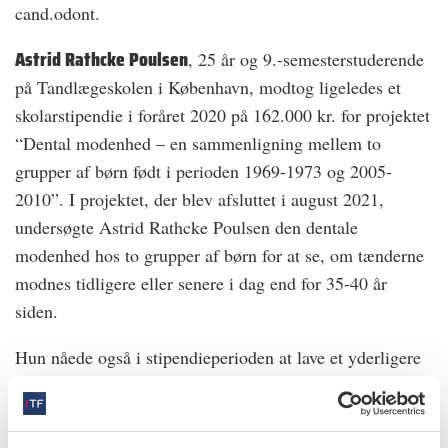
cand.odont.
Astrid Rathcke Poulsen
, 25 år og 9.-semesterstuderende
på Tandlægeskolen i København, modtog ligeledes et
skolarstipendie i foråret 2020 på 162.000 kr. for projektet
“Dental modenhed – en sammenligning mellem to
grupper af børn født i perioden 1969-1973 og 2005-
2010”. I projektet, der blev afsluttet i august 2021,
undersøgte Astrid Rathcke Poulsen den dentale
modenhed hos to grupper af børn for at se, om tænderne
modnes tidligere eller senere i dag end for 35-40 år
siden.
Hun nåede også i stipendieperioden at lave et yderligere
projekt, hvor hun undersøgte sammenhængen mellem
skeletal modenhed og dental modenhed hos gruppen af
børn født mellem 2005-10.