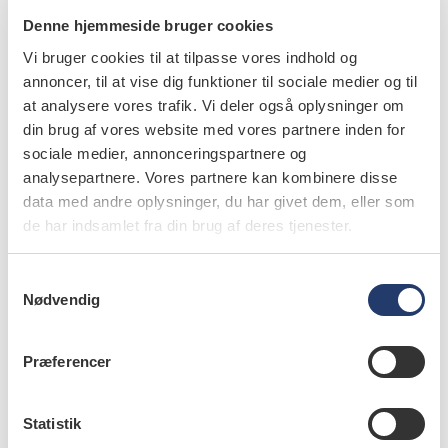
Denne hjemmeside bruger cookies
– Vi fandt en signifikant forskel i den dentale modenhed
Vi bruger cookies til at tilpasse vores indhold og
og dentale alder i de to grupper. Tænderne modnes
annoncer, til at vise dig funktioner til sociale medier og til
tidligere i dag end hos tidligere generationer. Årsagen er
at analysere vores trafik. Vi deler også oplysninger om
multifaktoriel og skyldes både ændringer i ernæring,
din brug af vores website med vores partnere inden for
socioøkonomi og miljø. Den viden kan tandlæger bruge
sociale medier, annonceringspartnere og
både i forhold til rettidig henvisning og opstart af
analysepartnere. Vores partnere kan kombinere disse
data med andre oplysninger, du har givet dem, eller som
ortodontiske behandlinger samt i pædodontien, når der
de har indsamlet fra din brug af deres tjenester.
skal udvikles retningslinjer for regelmæssige
undersøgelser af tænder, tandfrembrud og okklusion samt
S
profylaktiske indsatser, forklarer Astrid Rathcke Poulsen,
Nødvendig
a
der også fremhæver retsodontologien som et område, der
m
kan drage nytte af den nye viden:
t
Præferencer
y
– Når vi nu ved, at tænderne modnes tidligere i dag, kan
k
det have betydning, når retsodontologer fx skal vurdere
k
Statistik
e