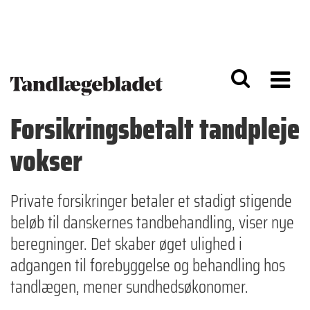
G
S
å
k
til
i
h
p
o
t
v
o
e
n
d
a
Forsikringsbetalt tandpleje
i
v
n
i
vokser
d
g
h
a
o
ti
l
o
Private forsikringer betaler et stadigt stigende
d
n
beløb til danskernes tandbehandling, viser nye
beregninger. Det skaber øget ulighed i
adgangen til forebyggelse og behandling hos
tandlægen, mener sundhedsøkonomer.