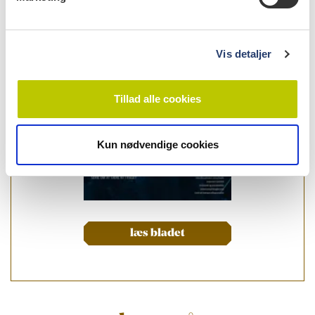
a
l
g
Vis detaljer
Tillad alle cookies
Kun nødvendige cookies
læs bladet