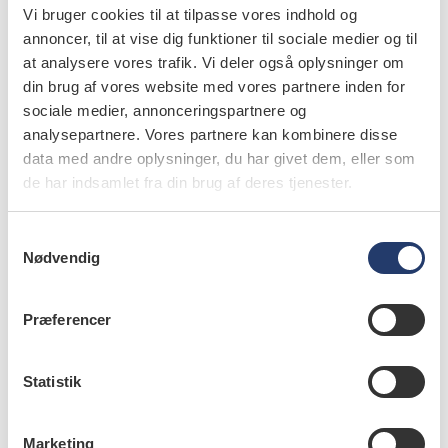
Men hun understreger, at man ikke ved, om stigningen i
Vi bruger cookies til at tilpasse vores indhold og
forsikringsselskabernes udgifter i sig selv fører til øget
annoncer, til at vise dig funktioner til sociale medier og til
at analysere vores trafik. Vi deler også oplysninger om
ulighed i tandsundhed.
din brug af vores website med vores partnere inden for
sociale medier, annonceringspartnere og
- Det afhænger af, hvilke ydelser der efterspørges af dem
analysepartnere. Vores partnere kan kombinere disse
med forsikring. Dog er det sandsynligt, at en del af de
data med andre oplysninger, du har givet dem, eller som
lavtlønnede og dem, der står uden for arbejdsmarkedet,
de har indsamlet fra din brug af deres tjenester.
har et udækket behov for tandbehandling, men omfanget
kender vi ikke. Det er vigtigt at holde fast i, at selv om
S
denne gruppe ikke bruger tandlægen så ofte som de
Nødvendig
a
højtuddannede og dem med de gode jobs, medfører det
m
ikke nødvendigvis, at man har dårlig
t
Præferencer
y
tandsundhed, siger hun.
k
info
k
Statistik
e
Nr. 12 | 2025
v
Marketing