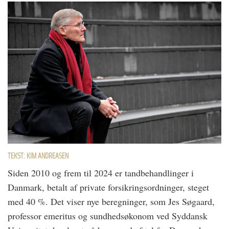
TEKST: KIM ANDREASEN
Siden 2010 og frem til 2024 er tandbehandlinger i
Danmark, betalt af private forsikringsordninger, steget
med 40 %. Det viser nye beregninger, som Jes Søgaard,
professor emeritus og sundhedsøkonom ved Syddansk