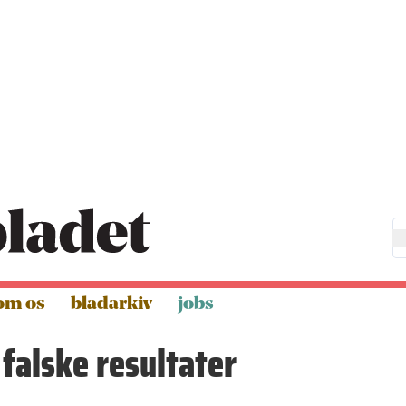
om os
bladarkiv
jobs
falske resultater