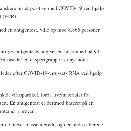
 danskere testet positive med COVID-19 ved hjælp
t (PCR).
 med en antigentest, ville op mod 8.866 personer
urtige antigentests angiver en følsomhed på 93-
t fastslår en ekspertgruppe i et nyt notat.
r leder efter COVID-19-virussets RNA ved hjælp
nkelt viruspartikel, fordi arvematerialet fra
n. En antigentest er derimod baseret på en
oteiner i prøven.
er de blevet masseudbredt, og der findes allerede