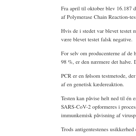
Fra april til oktober blev 16.187
af Polymerase Chain Reaction-tes
Hvis de i stedet var blevet testet
være blevet testet falsk negative.
For selv om producenterne af de h
98 %, er den nærmere det halve. De
PCR er en følsom testmetode, de
af en genetisk kædereaktion.
Testen kan påvise helt ned til én e
SARS-CoV-2 opformeres i processe
immunkemisk påvisning af viruspr
Trods antigentestenes usikkerhed 