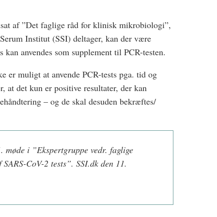
at af ”Det faglige råd for klinisk mikrobiologi”,
erum Institut (SSI) deltager, kan der være
s kan anvendes som supplement til PCR-testen.
kke er muligt at anvende PCR-tests pga. tid og
 at det kun er positive resultater, der kan
tehåndtering – og de skal desuden bekræftes/
. møde i ”Ekspertgruppe vedr. faglige
af SARS-CoV-2 tests”. SSI.dk den 11.