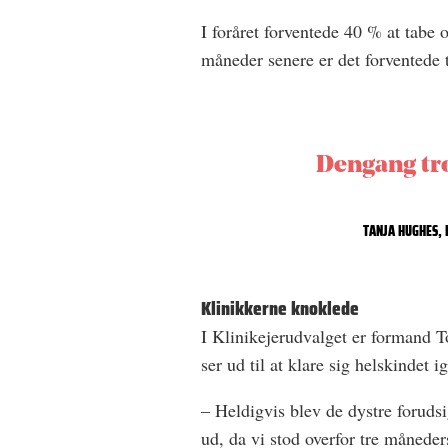
I foråret forventede 40 % at tab
måneder senere er det forventede
Dengang troe
TANJA HUGHES, 
Klinikkerne knoklede
I Klinikejerudvalget er formand To
ser ud til at klare sig helskindet
– Heldigvis blev de dystre forudsi
ud, da vi stod overfor tre månede