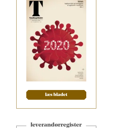
læs bladet
leverandørregister