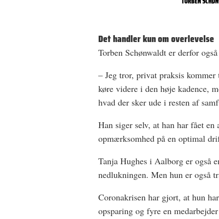
TORBEN SCHØN
Det handler kun om overlevelse
Torben Schønwaldt er derfor også
– Jeg tror, privat praksis kommer t
køre videre i den høje kadence, me
hvad der sker ude i resten af sam
Han siger selv, at han har fået e
opmærksomhed på en optimal drif
Tanja Hughes i Aalborg er også e
nedlukningen. Men hun er også tr
Coronakrisen har gjort, at hun har
opsparing og fyre en medarbejde