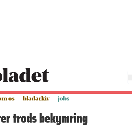
om os
bladarkiv
jobs
rer trods bekymring