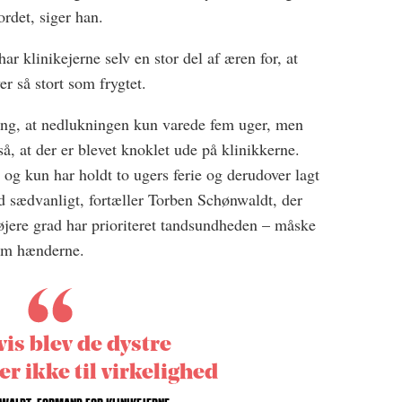
ordet, siger han.
ar klinikejerne selv en stor del af æren for, at
r så stort som frygtet.
ning, at nedlukningen kun varede fem uger, men
så, at der er blevet knoklet ude på klinikkerne.
 og kun har holdt to ugers ferie og derudover lagt
nd sædvanligt, fortæller Torben Schønwaldt, der
højere grad har prioriteret tandsundheden – måske
lem hænderne.
is blev de dystre
er ikke til virkelighed