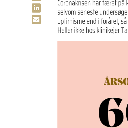
Coronakrisen har tæret på 
selvom seneste undersøgels
optimisme end i foråret, så
Heller ikke hos klinikejer T