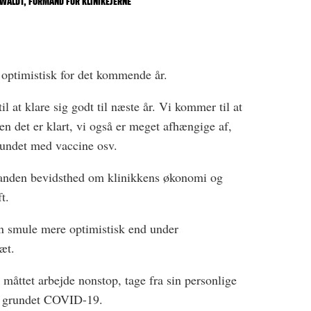
WALDT, FORMAND FOR KLINIKEJERNE
 optimistisk for det kommende år.
il at klare sig godt til næste år. Vi kommer til at
n det er klart, vi også er meget afhængige af,
fundet med vaccine osv.
n anden bevidsthed om klinikkens økonomi og
t.
n smule mere optimistisk end under
æt.
 måttet arbejde nonstop, tage fra sin personlige
r grundet COVID-19.