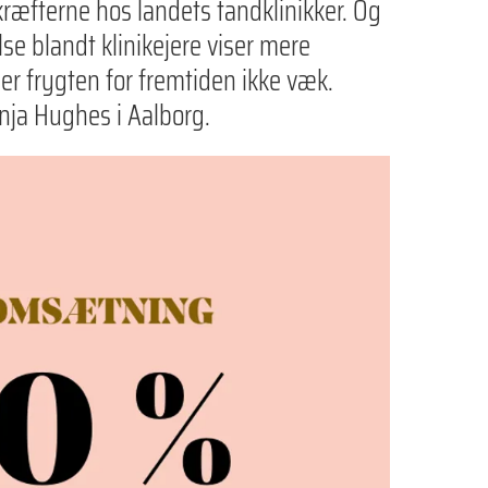
kræfterne hos landets tandklinikker. Og
e blandt klinikejere viser mere
 er frygten for fremtiden ikke væk.
anja Hughes i Aalborg.