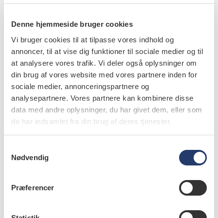
Simvastatin- "forgiftning" kan resultere i livstruende
nedbrydning af muskler, også kaldet rhabdomyolyse, og
Denne hjemmeside bruger cookies
nyresvigt.
Vi bruger cookies til at tilpasse vores indhold og
annoncer, til at vise dig funktioner til sociale medier og til
- Tandlæger støder formentlig også ind i en barriere,
at analysere vores trafik. Vi deler også oplysninger om
fordi patienter ikke ønsker eller måske ikke mener, det er
din brug af vores website med vores partnere inden for
relevant viden for deres tandlæge, hvilken medicin de
sociale medier, annonceringspartnere og
analysepartnere. Vores partnere kan kombinere disse
tager, men her må tandlæger bruge deres faglige autoritet
data med andre oplysninger, du har givet dem, eller som
og spørge ind, mener Birgitte Klindt Poulsen, der
de har indsamlet fra din brug af deres tjenester.
sammen med tandlæge Jan Frydensberg Thomsen står
bag det faglige program til årets symposium.
S
Nødvendig
a
(kræver kode)
Læs mere om Symposium 2018
m
t
Præferencer
Symposium 2018: Den ældre patient
y
k
Tandlægeforeningens Symposium 2018 har den
k
Statistik