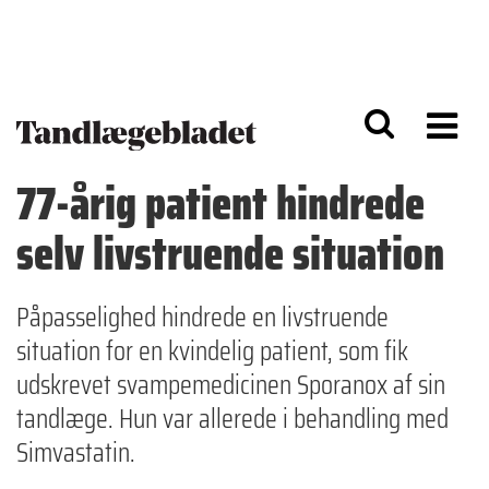
G
S
å
k
til
i
h
p
o
t
v
o
e
n
d
a
77-årig patient hindrede
i
v
n
i
selv livstruende situation
d
g
h
a
o
ti
l
o
Påpasselighed hindrede en livstruende
d
n
situation for en kvindelig patient, som fik
udskrevet svampemedicinen Sporanox af sin
tandlæge. Hun var allerede i behandling med
Simvastatin.