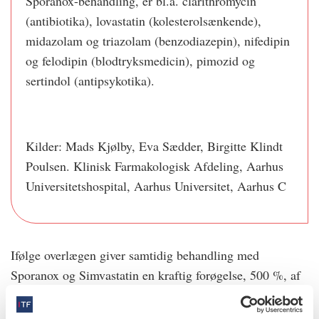
Sporanox-behandling, er bl.a. clarithromycin
(antibiotika), lovastatin (kolesterolsænkende),
midazolam og triazolam (benzodiazepin), nifedipin
og felodipin (blodtryksmedicin), pimozid og
sertindol (antipsykotika).
Kilder: Mads Kjølby, Eva Sædder, Birgitte Klindt
Poulsen. Klinisk Farmakologisk Afdeling, Aarhus
Universitetshospital, Aarhus Universitet, Aarhus C​
Ifølge overlægen giver samtidig behandling med
Sporanox og Simvastatin en kraftig forøgelse, 500 %, af
plasmakoncentrationen af Simvastatin, fordi Sporanox
hæmmer Simvastatins nedbrydning i leveren.