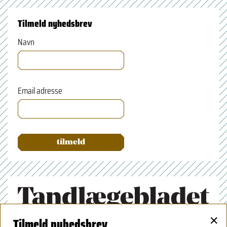
Tilmeld nyhedsbrev
Navn
Email adresse
×
Tilmeld nyhedsbrev
Tandlægeforeningen