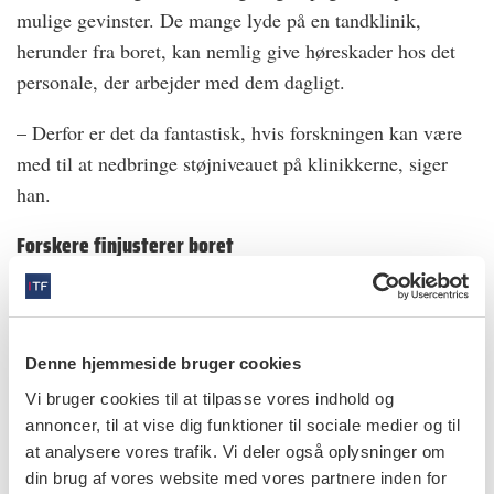
mulige gevinster. De mange lyde på en tandklinik,
herunder fra boret, kan nemlig give høreskader hos det
personale, der arbejder med dem dagligt.
– Derfor er det da fantastisk, hvis forskningen kan være
med til at nedbringe støjniveauet på klinikkerne, siger
han.
Forskere finjusterer boret
Selv om det altså ikke er alle, der tror på, at et mere
støjsvagt bor vil være effektivt mod tandlægeangst,
fortsætter Tomomi Yamada og hendes kolleger arbejdet.
Denne hjemmeside bruger cookies
Ifølge Tomomi Yamada viser forskningen, at det ikke er
tilstrækkeligt blot at reducere lydstyrken.
Vi bruger cookies til at tilpasse vores indhold og
annoncer, til at vise dig funktioner til sociale medier og til
– Det er også nødvendigt at forbedre selve lydkvaliteten
at analysere vores trafik. Vi deler også oplysninger om
for at gøre lyden mindre ubehagelig, siger hun.
din brug af vores website med vores partnere inden for