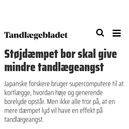
G
S
å
k
til
i
h
p
o
t
v
o
e
n
d
a
Støjdæmpet bor skal give
i
v
n
i
mindre tandlægeangst
d
g
h
a
o
ti
l
o
Japanske forskere bruger supercomputere til at
d
n
kortlægge, hvordan høje og generende
borelyde opstår. Men ikke alle tror på, at en
mere dæmpet lyd vil have en effekt på
tandlægeangst.