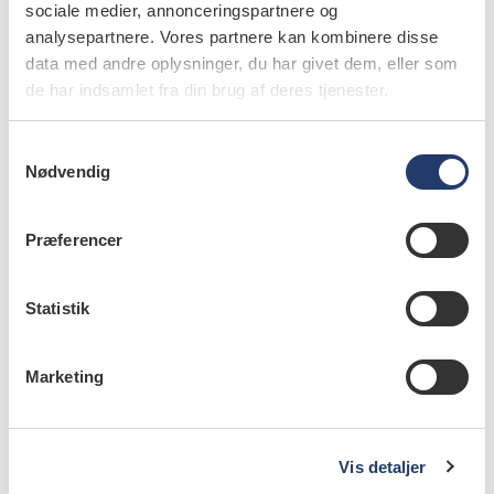
sociale medier, annonceringspartnere og
Forskerteamet arbejder derfor videre med at optimere
analysepartnere. Vores partnere kan kombinere disse
data med andre oplysninger, du har givet dem, eller som
borets bladgeometri og udstødningskanaler med henblik
de har indsamlet fra din brug af deres tjenester.
på at reducere støj uden at forringe borets ydeevne.
S
Nødvendig
a
info
m
t
Nr. 02 | 2026
Præferencer
y
k
k
Statistik
e
v
Marketing
a
l
g
Vis detaljer