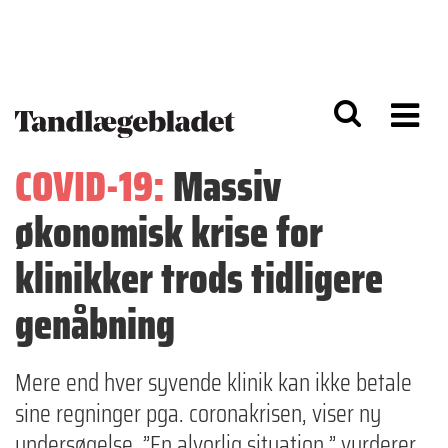
G
S
å
k
til
i
h
p
o
t
v
o
e
n
d
a
COVID-19:
Massiv
i
v
n
i
økonomisk krise for
d
g
h
a
o
ti
klinikker trods tidligere
l
o
d
n
genåbning
Mere end hver syvende klinik kan ikke betale
sine regninger pga. coronakrisen, viser ny
undersøgelse. ”En alvorlig situation,” vurderer