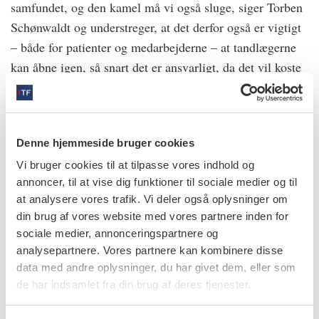
samfundet, og den kamel må vi også sluge, siger Torben
Schønwaldt og understreger, at det derfor også er vigtigt
– både for patienter og medarbejderne – at tandlægerne
kan åbne igen, så snart det er ansvarligt, da det vil koste
arbejdspladser.
Denne hjemmeside bruger cookies
Jeg er glad for, at myndighederne
Vi bruger cookies til at tilpasse vores indhold og
annoncer, til at vise dig funktioner til sociale medier og til
har lyttet, så tandlægerne nu kan
at analysere vores trafik. Vi deler også oplysninger om
åbne tidligere end først varslet
din brug af vores website med vores partnere inden for
sociale medier, annonceringspartnere og
SUSANNE KLEIST, FORMAND FOR TANDLÆGEFORENINGEN
analysepartnere. Vores partnere kan kombinere disse
data med andre oplysninger, du har givet dem, eller som
de har indsamlet fra din brug af deres tjenester.
Tidligere genåbning end varslet
Sundhedsmyndighederne havde først varslet nedlukning