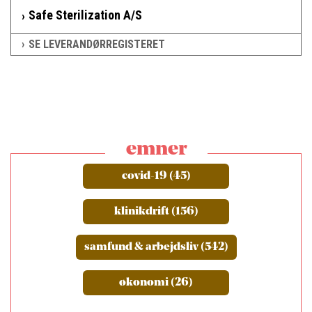
Safe Sterilization A/S
SE LEVERANDØRREGISTERET
emner
covid-19 (45)
klinikdrift (156)
samfund & arbejdsliv (542)
økonomi (26)