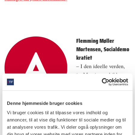
Flemming Møller
Mortensen, Socialdemo
kratiet
– I den ideelle verden,
ja. Men jeg ved ikke,
hvor mange penge, vi
har at gøre godt med.
Jeg så personligt gerne,
Denne hjemmeside bruger cookies
at kontrol og
Vi bruger cookies til at tilpasse vores indhold og
tandrensning – altså forebyggelse – var helt gratis for
annoncer, til at vise dig funktioner til sociale medier og til
hele befolkningen. Så vil man komme ud over, at mange
at analysere vores trafik. Vi deler også oplysninger om
frygter, at det er dyrt. Det flugter godt med den
din brug af vores website med vores partnere inden for