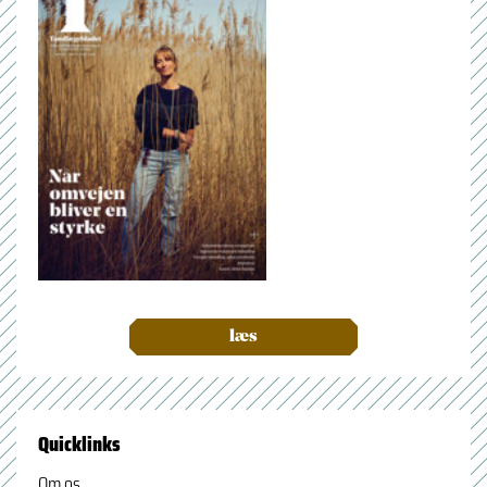
læs
Quicklinks
Om os