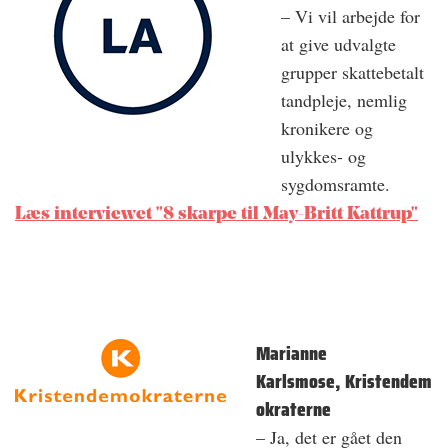
– Vi vil arbejde for
at give udvalgte
grupper skattebetalt
tandpleje, nemlig
kronikere og
ulykkes- og
sygdomsramte.
Læs interviewet "8 skarpe til May-Britt Kattrup"
Marianne
Karlsmose, Kristendem
okraterne
– Ja, det er gået den