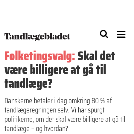
G
S
å
k
til
i
h
p
o
t
v
o
e
n
d
a
Folketingsvalg:
Skal det
i
v
n
i
være billigere at gå til
d
g
h
a
o
ti
tandlæge?
l
o
d
n
Danskerne betaler i dag omkring 80 % af
tandlægeregningen selv. Vi har spurgt
politikerne, om det skal være billigere at gå til
tandlæge – og hvordan?