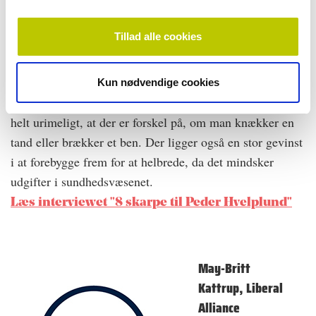
offentlige sygesikring.
Det vil koste 7,4 mia. kr.
Tillad alle cookies
om året at fjerne
brugerbetalingen helt –
det er vores langsigtede
Kun nødvendige cookies
mål, som vi har finansieret i vores sundhedsudspil. Det er
helt urimeligt, at der er forskel på, om man knækker en
tand eller brækker et ben. Der ligger også en stor gevinst
i at forebygge frem for at helbrede, da det mindsker
udgifter i sundhedsvæsenet.
Læs interviewet "8 skarpe til Peder Hvelplund"
May-Britt
Kattrup, Liberal
Alliance