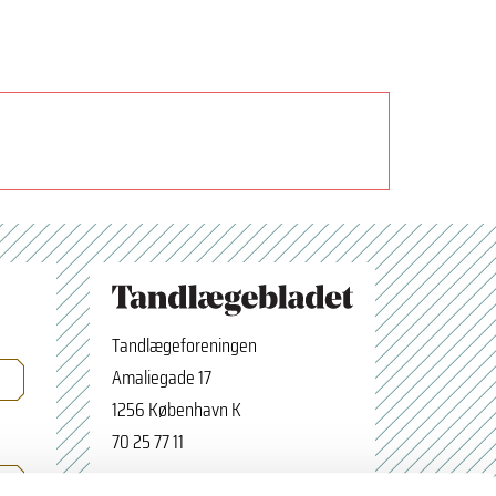
Tandlægeforeningen
Amaliegade 17
1256 København K
70 25 77 11
×
Tilmeld nyhedsbrev