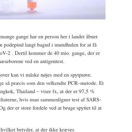
å mange gange har en person her i landet åbnet
n podepind langt bagud i mundhulen for at få
oV-2 . Dertil kommer de 40 mio. gange, der er
 næseborene ved en antigentest.
mover kan vi måske nøjes med en spytprøve.
 lige så præcis som den velkendte PCR–metode. Et
angkok, Thailand – viser fx, at der er 97,5 %
ltaterne, hvis man sammenligner test af SARS-
der er store fordele ved at bruge spyttet til at
hvilket betyder, at der ikke kræves