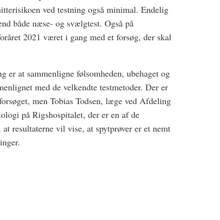
tterisikoen ved testning også minimal. Endelig
end både næse- og svælgtest. Også på
foråret 2021 været i gang med et forsøg, der skal
ng er at sammenligne følsomheden, ubehaget og
enlignet med de velkendte testmetoder. Der er
 forsøget, men Tobias Todsen, læge ved Afdeling
logi på Rigshospitalet, der er en af de
at resultaterne vil vise, at spytprøver er et nemt
inger.