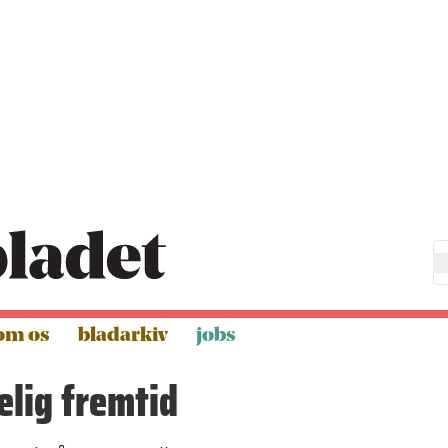
om os
bladarkiv
jobs
lig fremtid