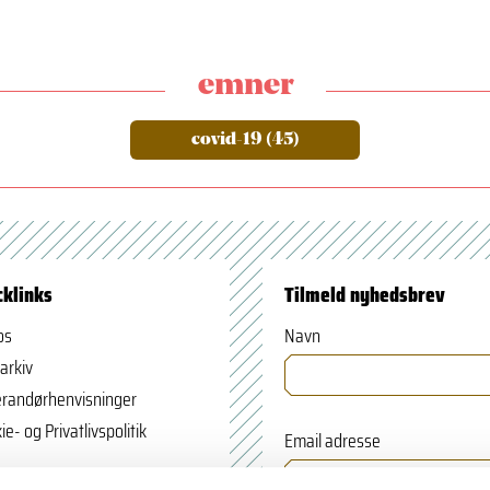
emner
covid-19 (45)
cklinks
Tilmeld nyhedsbrev
os
Navn
arkiv
randørhenvisninger
ie- og Privatlivspolitik
Email adresse