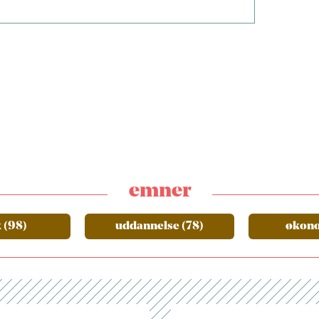
emner
k (98)
uddannelse (78)
økono