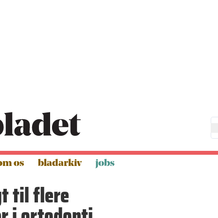
om os
bladarkiv
jobs
t til flere
r i ortodonti