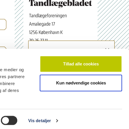
Tandlægeforeningen
Amaliegade 17
1256 København K
70 25 77 11
×
Tilmeld nyhedsbrev
tbredaktion@tdl.dk
Navn
facebook.com/odontologerne
Tillad alle cookies
ale medier og
ores partnere
Kun nødvendige cookies
ombinere
Email adresse
g af deres
Vis detaljer