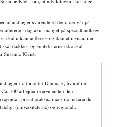
Susanne Kleist om, at udviklingen skal følges
pecialtandlæger svarende til dem, der går på
r er allerede i dag akut mangel på specialtandlæger
så vi skal uddanne flere – og ikke et niveau, der
et skal dækkes, og ventelisterne ikke skal
er Susanne Kleist.
tandlæger i ortodonti i Danmark, hvoraf de
r. Ca. 100 arbejder overvejende i den
vejende i privat praksis, mens de resterende
atsligt (universiteterne) og regionalt.