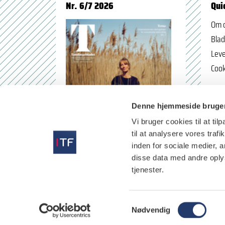
Nr. 6/7 2026
Qui
Om 
Blad
Leve
Cook
Denne hjemmeside bruger
Vi bruger cookies til at til
til at analysere vores tra
inden for sociale medier,
disse data med andre oplys
tjenester.
læs
S
Nødvendig
a