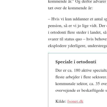
kommende år.” Og derfor advarer 
tæt over de kommende år:
– Hvis vi kun uddanner et antal s
pension, så er vi jo lige vidt. De
i ortodonti flere steder i landet, 
svarer til status quo – hvis behov
eksplodere yderligere, understreg
Speciale i ortodonti
Der er ca. 180 aktive special
fleste arbejder i flere sektore
kommunale sektor, ca. 35 over
overvejende er beskæftigede st
Kilde:
fsonet.dk