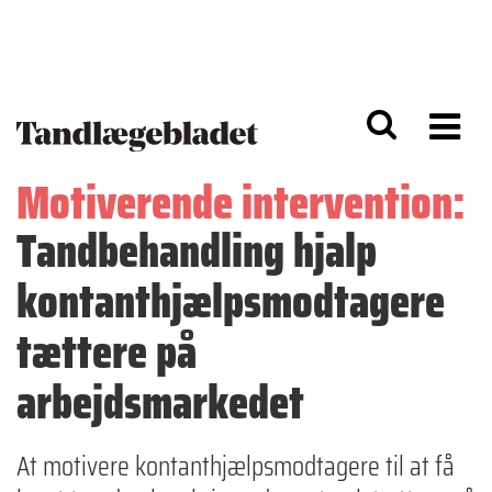
G
S
å
k
til
i
h
p
o
t
v
o
e
n
d
a
Motiverende intervention:
i
v
n
i
Tandbehandling hjalp
d
g
h
a
o
ti
kontanthjælpsmodtagere
l
o
d
n
tættere på
arbejdsmarkedet
At motivere kontanthjælpsmodtagere til at få