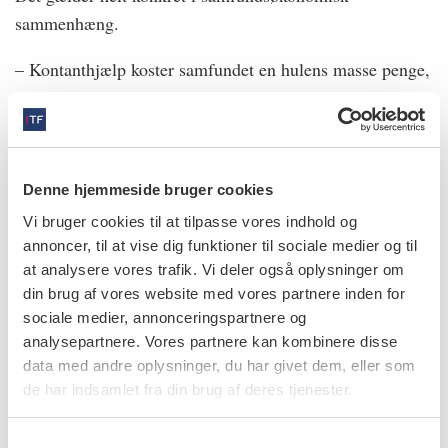
sammenhæng.
– Kontanthjælp koster samfundet en hulens masse penge,
så vi skal ikke rykke ret mange borgere ud af
arbejdsløshed, før indsatsen kan betale sig, påpeger han.
Dertil kommer det personlige aspekt for de pågældende
Denne hjemmeside bruger cookies
kontanthjælpsmodtagere selv.
Vi bruger cookies til at tilpasse vores indhold og
– Man skal tænke på, at dette her er en meget speciel
annoncer, til at vise dig funktioner til sociale medier og til
at analysere vores trafik. Vi deler også oplysninger om
gruppe. Succesraten i forhold til selvforsørgelse er
din brug af vores website med vores partnere inden for
ekstremt lav, så bare det at rykke dem en smule tættere
sociale medier, annonceringspartnere og
på arbejdsmarkedet kan for nogle være en kæmpesucces,
analysepartnere. Vores partnere kan kombinere disse
lyder det fra Esben Boeskov Øzhayat.
data med andre oplysninger, du har givet dem, eller som
de har indsamlet fra din brug af deres tjenester.
Han er overbevist om, at en motiverende intervention
kunne give endnu klarere resultater, hvis den blev mere
S