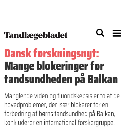
G
S
å
k
til
i
h
p
o
t
v
o
e
n
d
a
Dansk forskningsnyt:
i
v
n
i
Mange blokeringer for
d
g
h
a
o
ti
tandsundheden på Balkan
l
o
d
n
Manglende viden og fluoridskepsis er to af de
hovedproblemer, der især blokerer for en
forbedring af børns tandsundhed på Balkan,
konkluderer en international forskergruppe.