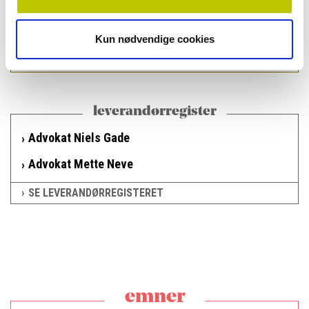
|
NYHEDER
22.5.2023
Vi skal have en ny model for voksentandplejen nu
Kun nødvendige cookies
Leder:
leverandørregister
Advokat Niels Gade
Advokat Mette Neve
SE LEVERANDØRREGISTERET
emner