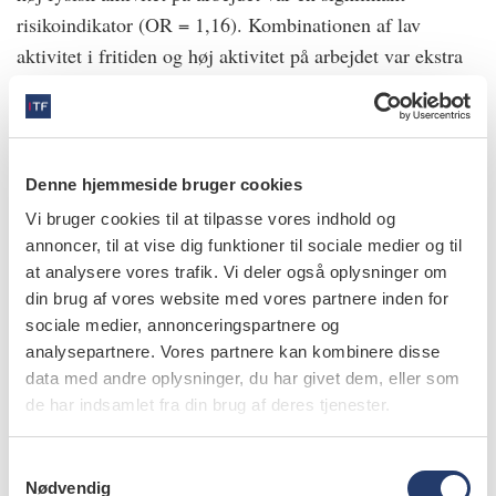
risikoindikator (OR = 1,16). Kombinationen af lav
aktivitet i fritiden og høj aktivitet på arbejdet var ekstra
uheldig, idet personer med dette aktivitetsmønster havde
betydeligt forhøjet risiko for svær parodontitis (OR =
1,66).
Denne hjemmeside bruger cookies
Forfatterne anfører, at disse resultater i nogen grad kan
Vi bruger cookies til at tilpasse vores indhold og
forklares ud fra systemisk inflammation, BMI og
annoncer, til at vise dig funktioner til sociale medier og til
komorbiditet.
at analysere vores trafik. Vi deler også oplysninger om
din brug af vores website med vores partnere inden for
sociale medier, annonceringspartnere og
Marruganti C, Baima G, Grandini S et al. Leisure-
analysepartnere. Vores partnere kan kombinere disse
time and occupational physical activity demonstrate
data med andre oplysninger, du har givet dem, eller som
divergent associations with periodontitis: A
de har indsamlet fra din brug af deres tjenester.
population-based study. J Clin Periodontol 2023.
https://doi.org/10.1111/jcpe.13766
[Online ahead of
S
print].
Nødvendig
a