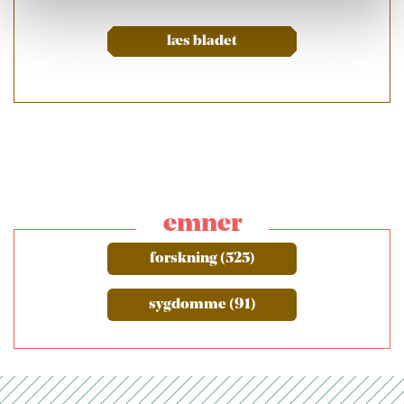
læs bladet
emner
forskning (525)
sygdomme (91)