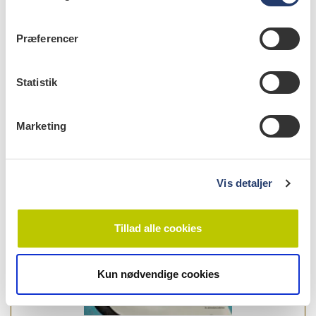
m
t
Præferencer
y
k
info
k
Statistik
Nr. 4 | 2023
e
v
Marketing
a
l
g
Vis detaljer
Tillad alle cookies
Kun nødvendige cookies