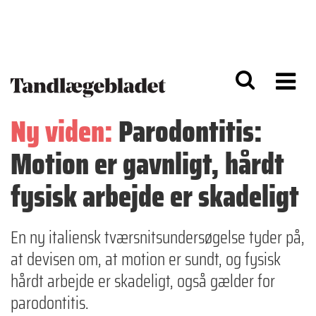
G
S
å
k
til
i
h
p
o
t
v
o
e
n
d
a
Ny viden:
Parodontitis:
i
v
n
i
Motion er gavnligt, hårdt
d
g
h
a
o
ti
fysisk arbejde er skadeligt
l
o
d
n
En ny italiensk tværsnitsundersøgelse tyder på,
at devisen om, at motion er sundt, og fysisk
hårdt arbejde er skadeligt, også gælder for
parodontitis.