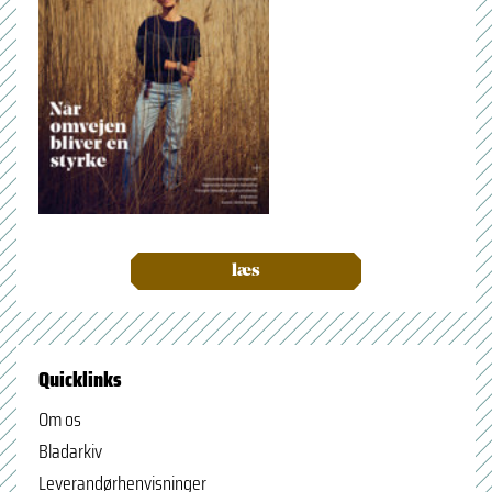
læs
Quicklinks
Om os
Bladarkiv
Leverandørhenvisninger