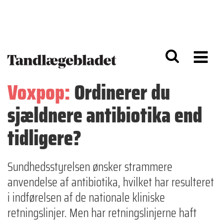
G
S
å
k
til
i
h
p
o
t
v
o
e
n
d
a
Voxpop:
Ordinerer du
i
v
n
i
sjældnere antibiotika end
d
g
h
a
o
ti
tidligere?
l
o
d
n
Sundhedsstyrelsen ønsker strammere
anvendelse af antibiotika, hvilket har resulteret
i indførelsen af de nationale kliniske
retningslinjer. Men har retningslinjerne haft