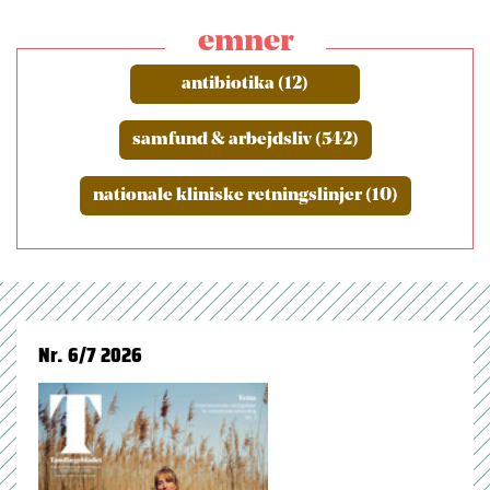
emner
antibiotika (12)
samfund & arbejdsliv (542)
nationale kliniske retningslinjer (10)
Nr. 6/7 2026