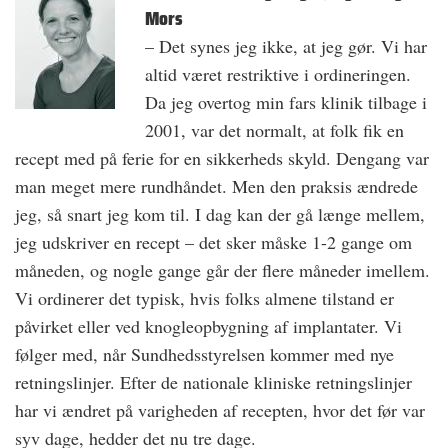
Mors
– Det synes jeg ikke, at jeg gør. Vi har
altid været restriktive i ordineringen.
Da jeg overtog min fars klinik tilbage i
2001, var det normalt, at folk fik en
recept med på ferie for en sikkerheds skyld. Dengang var
man meget mere rundhåndet. Men den praksis ændrede
jeg, så snart jeg kom til. I dag kan der gå længe mellem,
jeg udskriver en recept – det sker måske 1-2 gange om
måneden, og nogle gange går der flere måneder imellem.
Vi ordinerer det typisk, hvis folks almene tilstand er
påvirket eller ved knogleopbygning af implantater. Vi
følger med, når Sundhedsstyrelsen kommer med nye
retningslinjer. Efter de nationale kliniske retningslinjer
har vi ændret på varigheden af recepten, hvor det før var
syv dage, hedder det nu tre dage.