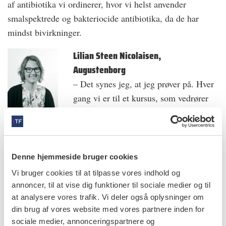
af antibiotika vi ordinerer, hvor vi helst anvender
smalspektrede og bakteriocide antibiotika, da de har
mindst bivirkninger.
Lilian Steen Nicolaisen,
Augustenborg
– Det synes jeg, at jeg prøver på. Hver
gang vi er til et kursus, som vedrører
antibiotika, bliver vi gjort opmærksom
på det. Så det sidder i baghovedet, at
man ikke bare skal strø det til højre og
venstre. Når akutte patienter kommer ind, tænker jeg
Denne hjemmeside bruger cookies
over, hvad jeg kan gøre i stedet for at sende dem ud ad
Vi bruger cookies til at tilpasse vores indhold og
døren med en recept i hånden. Vi aflyser fx den
annoncer, til at vise dig funktioner til sociale medier og til
efterfølgende undersøgelse, så vi kan gøre noget aktivt
at analysere vores trafik. Vi deler også oplysninger om
din brug af vores website med vores partnere inden for
for patienten i stolen frem for at vælge den lette løsning
sociale medier, annonceringspartnere og
med antibiotikum. Jeg læste en gang i Tandlægebladet, at