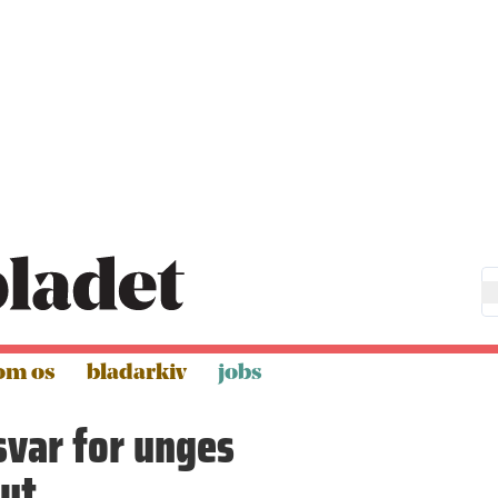
om os
bladarkiv
jobs
var for unges
ut