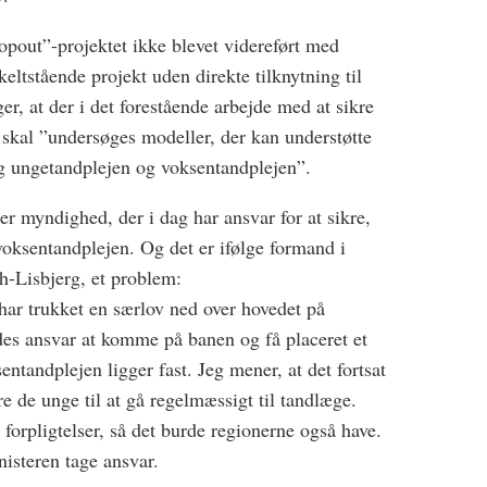
opout”-projektet ikke blevet videreført med
keltstående projekt uden direkte tilknytning til
r, at der i det forestående arbejde med at sikre
skal ”undersøges modeller, der kan understøtte
g ungetandplejen og voksentandplejen”.
ler myndighed, der i dag har ansvar for at sikre,
oksentandplejen. Og det er ifølge formand i
h-Lisbjerg, et problem:
har trukket en særlov ned over hovedet på
es ansvar at komme på banen og få placeret et
entandplejen ligger fast. Jeg mener, at det fortsat
re de unge til at gå regelmæssigt til tandlæge.
orpligtelser, så det burde regionerne også have.
nisteren tage ansvar.