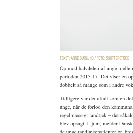
TEKST: ANNE BURLUND / FOTO: SHUTTERSTOCK
Op mod halvdelen af unge mellem 
perioden 2015-17. Det viser en o
dobbelt så mange som i andre vo
Tidligere var det aftalt som en de
unge, når de forlod den kommunal
regelmæssigt tandtjek – det såka
blev opsagt 1. juni, melder Danske
de unge tandlægepatienter pr. bre