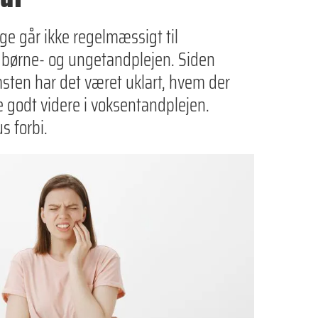
e går ikke regelmæssigt til
 børne- og ungetandplejen. Siden
ten har det været uklart, hvem der
e godt videre i voksentandplejen.
s forbi.