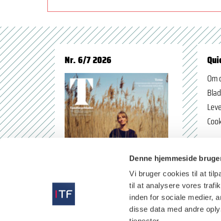
Nr. 6/7 2026
Qui
Om 
Blad
Leve
Cook
Denne hjemmeside bruger
Vi bruger cookies til at til
til at analysere vores tra
inden for sociale medier,
disse data med andre oplys
tjenester.