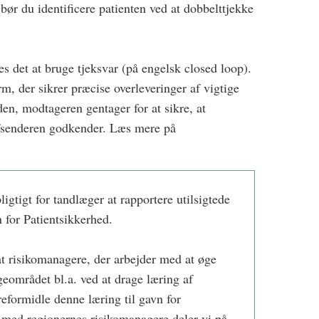
bør du identificere patienten ved at dobbelttjekke
s det at bruge tjeksvar (på engelsk closed loop).
, der sikrer præcise overleveringer af vigtige
en, modtageren gentager for at sikre, at
afsenderen godkender. Læs mere på
igtigt for tandlæger at rapportere utilsigtede
 for Patientsikkerhed.
sat risikomanagere, der arbejder med at øge
eområdet bl.a. ved at drage læring af
reformidle denne læring til gavn for
 med regionernes risikomanagere deler vi på