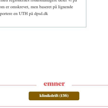
som er omskrevet, men baseret på lignende
pportere en UTH på dpsd.dk
emner
klinikdrift (156)