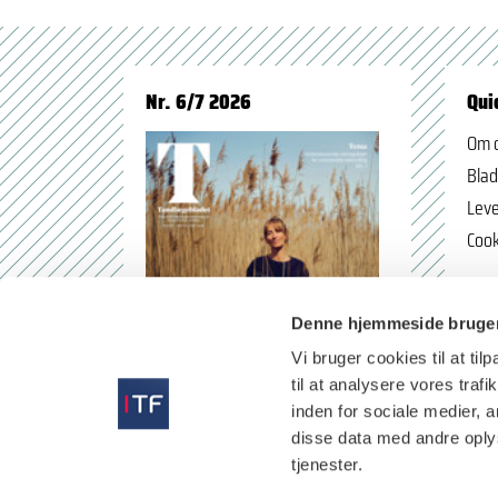
Nr. 6/7 2026
Qui
Om 
Blad
Leve
Cook
Denne hjemmeside bruger
Vi bruger cookies til at til
til at analysere vores tra
inden for sociale medier,
disse data med andre oplys
tjenester.