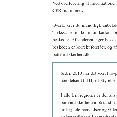
Ved overlevering af informationer 
CPR-nummeret.
Overleverer du mundtligt, anbefale
Tjeksvar er en kommunikationsform
beskeder. Afsenderen siger besked
beskeden er korrekt forstået, og 
patientsikkerhed.dk.
Siden 2010 har det været lovpl
hændelser (UTH) til Styrelsen
I alle fem regioner er der an
patientsikkerheden på tandlæg
utilsigtede hændelser og vide
andretandlæger. I samarbejde