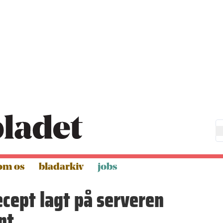
om os
bladarkiv
jobs
cept lagt på serveren
nt