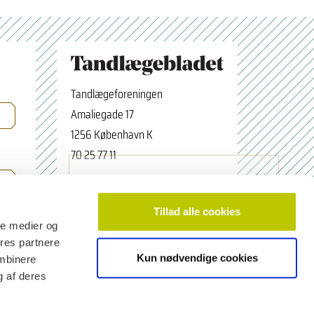
Tandlægeforeningen
Amaliegade 17
1256 København K
70 25 77 11
×
Tilmeld nyhedsbrev
tbredaktion@tdl.dk
Navn
facebook.com/odontologerne
Tillad alle cookies
ale medier og
ores partnere
Kun nødvendige cookies
ombinere
Email adresse
g af deres