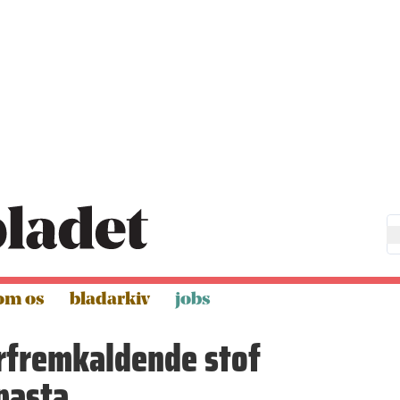
om os
bladarkiv
jobs
rfremkaldende stof
pasta