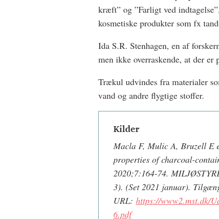
kræft” og ”Farligt ved indtagelse”,
kosmetiske produkter som fx tand
Ida S.R. Stenhagen, en af forsker
men ikke overraskende, at der er p
Trækul udvindes fra materialer so
vand og andre flygtige stoffer.
Kilder
Macla F, Mulic A, Bruzell E e
properties of charcoal-contai
2020;7:164-74. MILJØSTYRE
3). (Set 2021 januar). Tilgæng
URL:
https://www2.mst.dk/U
6.pdf