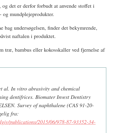
 og det er derfor forbudt at anvende stoffet i
- og mundplejeprodukter.
ne bag undersøgelsen, finder det bekymrende,
åvist naftalen i produktet.
m træ, bambus eller kokosskaller ved fjernelse af
t al. In vitro abrasivity and chemical
ning dentifrices. Biomater Invest Dentistry
LSEN. Survey of naphthalene (CAS 91-20-
elig fra:
dgiv/publications/2015/06/978-87-93352-34-