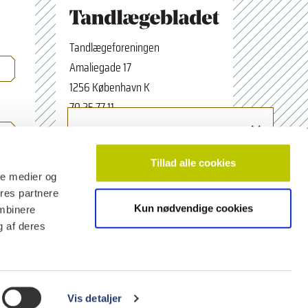
Tandlægeforeningen
Amaliegade 17
1256 København K
70 25 77 11
×
Tilmeld nyhedsbrev
tbredaktion@tdl.dk
Navn
facebook.com/odontologerne
Tillad alle cookies
ale medier og
ores partnere
Kun nødvendige cookies
ombinere
Email adresse
g af deres
Vis detaljer