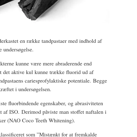
erkastet en række tandpastaer med indhold af
e undersøgelse.
kterne kunne være mere abraderende end
t det aktive kul kunne trække fluorid ud af
dpastaens cariesprofylaktiske potentiale. Begge
kræftet i undersøgelsen.
iste fluorbindende egenskaber, og abrasiviteten
at af ISO. Derimod påviste man stoffet naftalen i
rker (NAO Coco Teeth Whitening).
klassificeret som ”Mistænkt for at fremkalde