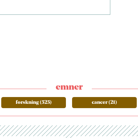
emner
forskning (525)
cancer (21)