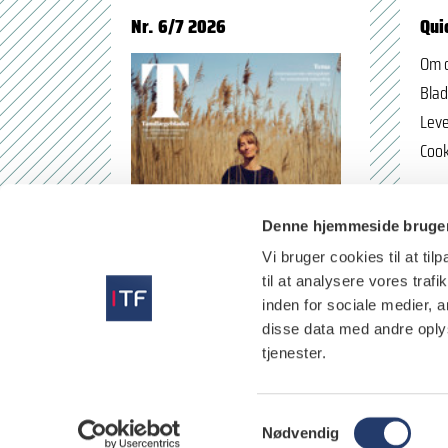
Nr. 6/7 2026
Qui
Om 
Blad
Leve
Cook
Denne hjemmeside bruger
Vi bruger cookies til at til
til at analysere vores tra
inden for sociale medier,
disse data med andre oplys
tjenester.
læs
S
Nødvendig
a