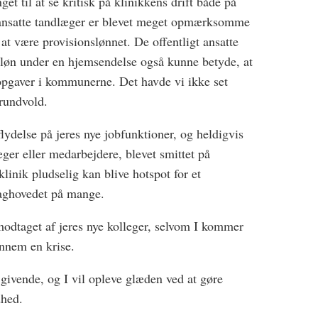
get til at se kritisk på klinikkens drift både på
tansatte tandlæger er blevet meget opmærksomme
at være provisionslønnet. De offentligt ansatte
få løn under en hjemsendelse også kunne betyde, at
opgaver i kommunerne. Det havde vi ikke set
grundvold.
lydelse på jeres nye jobfunktioner, og heldigvis
æger eller medarbejdere, blevet smittet på
klinik pludselig kan blive hotspot for et
baghovedet på mange.
t modtaget af jeres nye kolleger, selvom I kommer
ennem en krise.
 givende, og I vil opleve glæden ved at gøre
dhed.