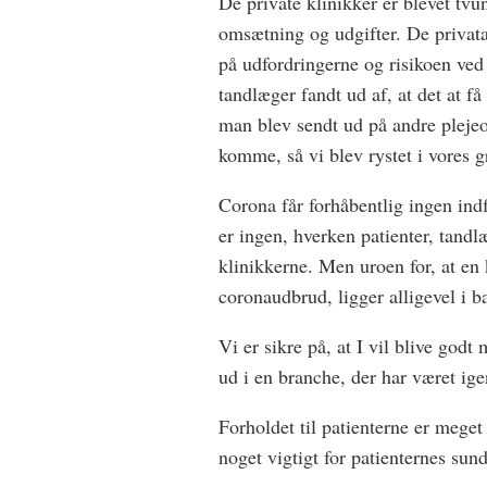
De private klinikker er blevet tvun
omsætning og udgifter. De priva
på udfordringerne og risikoen ved 
tandlæger fandt ud af, at det at 
man blev sendt ud på andre pleje
komme, så vi blev rystet i vores 
Corona får forhåbentlig ingen indf
er ingen, hverken patienter, tandl
klinikkerne. Men uroen for, at en 
coronaudbrud, ligger alligevel i 
Vi er sikre på, at I vil blive god
ud i en branche, der har været ig
Forholdet til patienterne er meget
noget vigtigt for patienternes sun