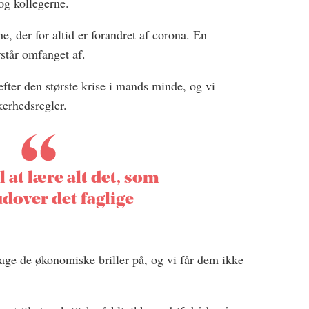
og kollegerne.
e, der for altid er forandret af corona. En
rstår omfanget af.
efter den største krise i mands minde, og vi
erhedsregler.
il at lære alt det, som
udover det faglige
 tage de økonomiske briller på, og vi får dem ikke