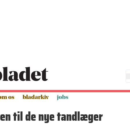
om os
bladarkiv
jobs
n til de nye tandlæger