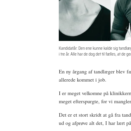
Kandidatår: Den ene kunne kalde sig tandlæg
i tre år. Alle har de dog det til fælles, at 
En ny årgang af tandlæger blev fær
allerede kommet i job.
I er meget velkomne på klinikkerne
meget efterspurgte, for vi mangler
Det er et stort skridt at gå fra ta
ud og afprøve alt det, I har lært på