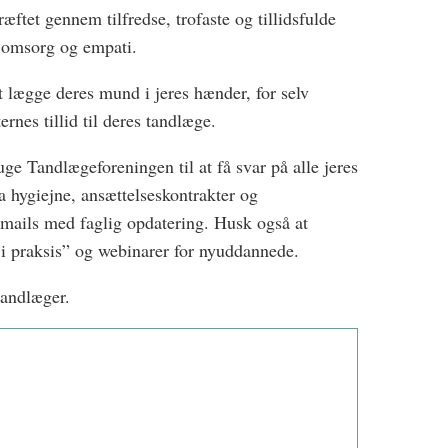
æftet gennem tilfredse, trofaste og tillidsfulde
t, omsorg og empati.
t lægge deres mund i jeres hænder, for selv
rnes tillid til deres tandlæge.
bruge Tandlægeforeningen til at få svar på alle jeres
ra hygiejne, ansættelseskontrakter og
smails med faglig opdatering. Husk også at
 i praksis” og webinarer for nyuddannede.
tandlæger.