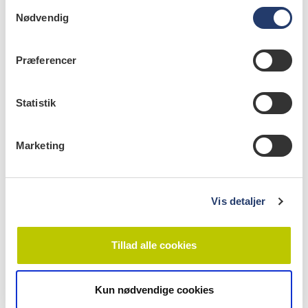
S
Kilder: Astma-Allergi Danmark og Videncenter for
Nødvendig
a
allergi
m
t
Præferencer
y
k
k
Statistik
info
e
v
Nr. 4 | 2022
Marketing
a
l
g
Vis detaljer
Tillad alle cookies
Kun nødvendige cookies