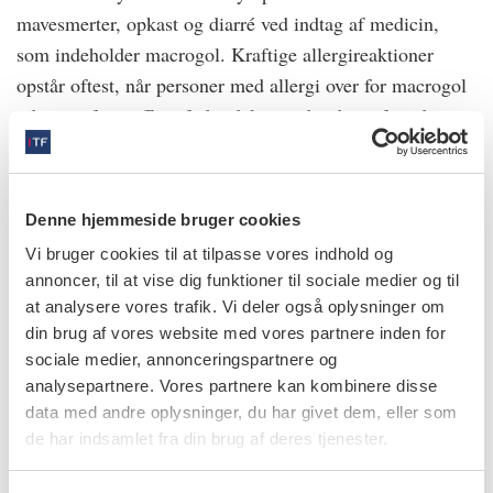
mavesmerter, opkast og diarré ved indtag af medicin,
som indeholder macrogol. Kraftige allergireaktioner
opstår oftest, når personer med allergi over for macrogol
udsættes for stoffet i forbindelse med indtag af medicin,
indsprøjtning, vaccination eller operation.
2.
Denne hjemmeside bruger cookies
Lettere symptomer. I de letteste tilfælde bliver huden rød
Vi bruger cookies til at tilpasse vores indhold og
og kløende, eventuelt med nældefeberudslæt der, hvor
annoncer, til at vise dig funktioner til sociale medier og til
den har været i kontakt med macrogol, fx ved brug af
at analysere vores trafik. Vi deler også oplysninger om
sæbe eller creme. Nogle udvikler eksem i huden timer til
din brug af vores website med vores partnere inden for
dage efter kontakt med stoffet. Typisk vil der være tale
sociale medier, annonceringspartnere og
om eksemreaktioner i ansigtet eller andre dele af
analysepartnere. Vores partnere kan kombinere disse
kroppen, der har været i kontakt med macrogol. Her kan
data med andre oplysninger, du har givet dem, eller som
de har indsamlet fra din brug af deres tjenester.
komme kløe og små blærer, senere revner og sår.