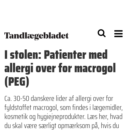
G
S
å
k
til
i
h
p
o
t
v
o
e
n
d
a
I stolen: Patienter med
i
v
n
i
allergi over for macrogol
d
g
h
a
o
ti
(PEG)
l
o
d
n
Ca. 30-50 danskere lider af allergi over for
fyldstoffet macrogol, som findes i lægemidler,
kosmetik og hygiejneprodukter. Læs her, hvad
du skal være særligt opmærksom på, hvis du