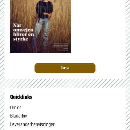
læs
Quicklinks
Om os
Bladarkiv
Leverandørhenvisninger