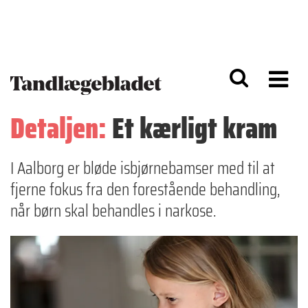
G
S
å
k
til
i
h
p
o
t
v
o
e
n
d
a
Detaljen:
Et kærligt kram
i
v
n
i
d
g
h
a
I Aalborg er bløde isbjørnebamser med til at
o
ti
fjerne fokus fra den forestående behandling,
l
o
d
n
når børn skal behandles i narkose.