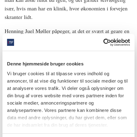
især, hvis man har en klinik, hvor økonomien i forvejen
skranter lidt.
Henning Juel Møller påpeger, at det er svært at geare en
klinik til en krise.
– Løn til personalet er den største udgiftspost, og det
tager lang tid at drosle ned, da de fleste ansatte har lange
Denne hjemmeside bruger cookies
opsigelsesfrister. Man kan selvfølgelig også undlade at
Vi bruger cookies til at tilpasse vores indhold og
foretage investeringer i store lokaler og dyrt udstyr, men
annoncer, til at vise dig funktioner til sociale medier og til
det er omvendt også en forudsætning for at kunne drive
at analysere vores trafik. Vi deler også oplysninger om
klinikken, siger han.
din brug af vores website med vores partnere inden for
sociale medier, annonceringspartnere og
analysepartnere. Vores partnere kan kombinere disse
Tre gode råd: Sådan klarer du dig som klinikejer i
data med andre oplysninger, du har givet dem, eller som
krisetider
de har indsamlet fra din brug af deres tjenester.