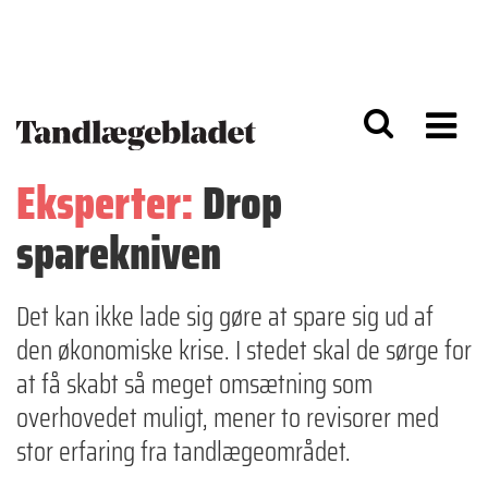
G
S
å
k
til
i
h
p
o
t
v
o
e
n
d
a
Eksperter:
Drop
i
v
n
i
sparekniven
d
g
h
a
o
ti
l
o
Det kan ikke lade sig gøre at spare sig ud af
d
n
den økonomiske krise. I stedet skal de sørge for
at få skabt så meget omsætning som
overhovedet muligt, mener to revisorer med
stor erfaring fra tandlægeområdet.