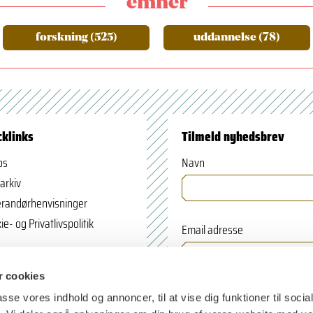
emner
forskning (525)
uddannelse (78)
cklinks
Tilmeld nyhedsbrev
os
Navn
arkiv
randørhenvisninger
ie- og Privatlivspolitik
Email adresse
 cookies
passe vores indhold og annoncer, til at vise dig funktioner til soci