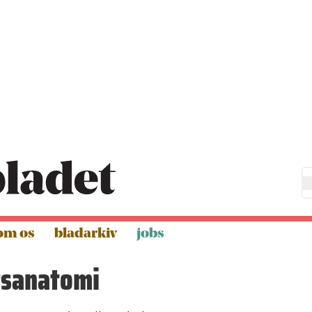
om os
bladarkiv
jobs
tsanatomi