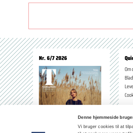
Nr. 6/7 2026
Qui
Om 
Blad
Leve
Cook
Denne hjemmeside bruger
Vi bruger cookies til at til