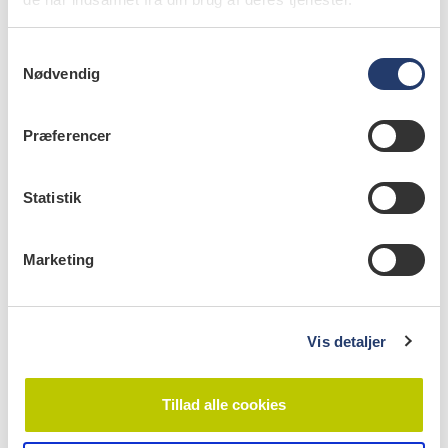
S
info
Nødvendig
a
m
Nr. 9 | 2020
t
Præferencer
y
k
k
Statistik
e
v
Marketing
a
l
g
Vis detaljer
Tillad alle cookies