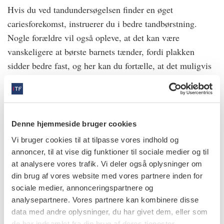
Hvis du ved tandundersøgelsen finder en øget
cariesforekomst, instruerer du i bedre tandbørstning.
Nogle forældre vil også opleve, at det kan være
vanskeligere at børste barnets tænder, fordi plakken
sidder bedre fast, og her kan du fortælle, at det muligvis
skyldes astma medicinen.
6.
Husk altid forældrene på, at man sagtens kan skrue op
Denne hjemmeside bruger cookies
for tandbørstningen, men at det er uhensigtsmæssigt at
Vi bruger cookies til at tilpasse vores indhold og
skrue ned for medicinen.
annoncer, til at vise dig funktioner til sociale medier og til
at analysere vores trafik. Vi deler også oplysninger om
Kilder: Pia Wogelius, klinikleder, tandlæge, ph.d.,
din brug af vores website med vores partnere inden for
sociale medier, annonceringspartnere og
Aalborg Kommunes Tandpleje og Astma-Allergi
analysepartnere. Vores partnere kan kombinere disse
Danmark
data med andre oplysninger, du har givet dem, eller som
de har indsamlet fra din brug af deres tjenester.