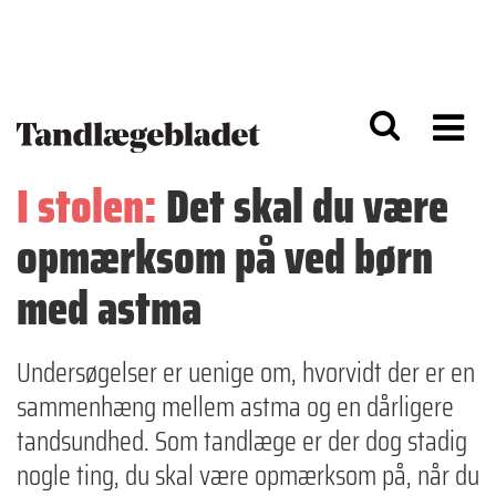
G
S
å
k
til
i
h
p
o
t
v
o
e
n
d
a
I stolen:
Det skal du være
i
v
n
i
opmærksom på ved børn
d
g
h
a
o
ti
med astma
l
o
d
n
Undersøgelser er uenige om, hvorvidt der er en
sammenhæng mellem astma og en dårligere
tandsundhed. Som tandlæge er der dog stadig
nogle ting, du skal være opmærksom på, når du