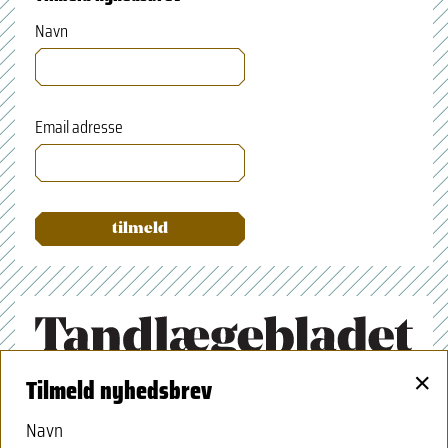
Navn
Email adresse
×
Tilmeld nyhedsbrev
Tandlægeforeningen
Amaliegade 17
Navn