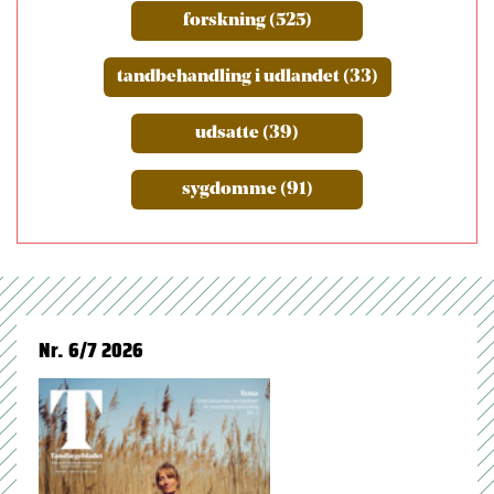
forskning (525)
tandbehandling i udlandet (33)
udsatte (39)
sygdomme (91)
Nr. 6/7 2026