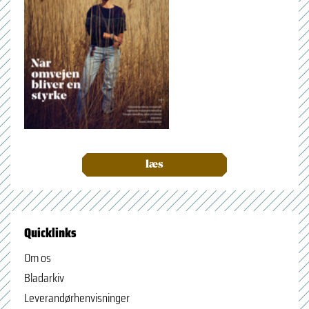
læs
Quicklinks
Om os
Bladarkiv
Leverandørhenvisninger