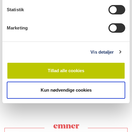
k
k
Statistik
e
v
Marketing
a
l
g
Vis detaljer
læs bladet
Tillad alle cookies
Kun nødvendige cookies
emner