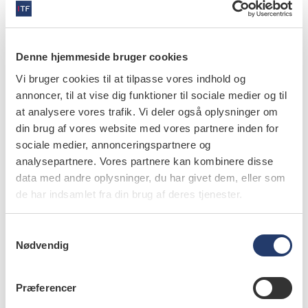
Filipe L, Cassule YS, Grillo R, Pozzer l, Bueno BU,
Teixeira RG. Relationship between mysticism and
Denne hjemmeside bruger cookies
severe odontogenic infections in Africa: what to do?
Vi bruger cookies til at tilpasse vores indhold og
Oral Surg Oral Med Oral Pathol Oral Radiol
annoncer, til at vise dig funktioner til sociale medier og til
at analysere vores trafik. Vi deler også oplysninger om
2022;134:e51-3.
din brug af vores website med vores partnere inden for
sociale medier, annonceringspartnere og
analysepartnere. Vores partnere kan kombinere disse
data med andre oplysninger, du har givet dem, eller som
info
de har indsamlet fra din brug af deres tjenester.
Nr. 12 | 2022
S
Nødvendig
a
m
t
Præferencer
y