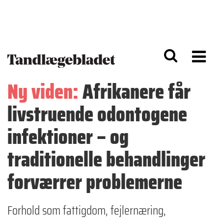
G
S
å
k
til
i
h
p
o
t
v
o
e
n
d
a
Ny viden:
Afrikanere får
i
v
n
i
livstruende odontogene
d
g
h
a
o
ti
infektioner – og
l
o
d
n
traditionelle behandlinger
forværrer problemerne
Forhold som fattigdom, fejlernæring,