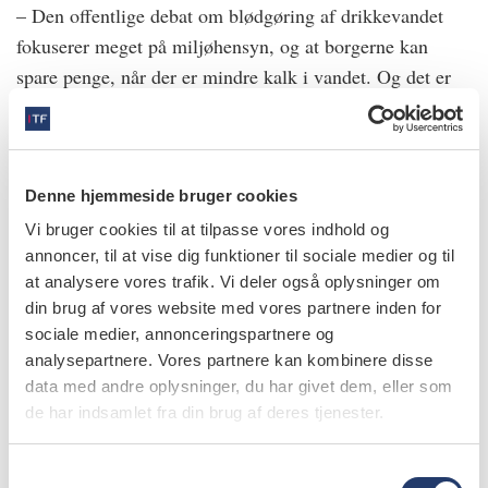
– Den offentlige debat om blødgøring af drikkevandet
fokuserer meget på miljøhensyn, og at borgerne kan
spare penge, når der er mindre kalk i vandet. Og det er
selvfølgelig også fint. Men befolkningen bør vide, at
risikoen for caries stiger, når vandet bliver blødere. Og
hvad de i så fald skal gøre for at undgå huller.
Denne hjemmeside bruger cookies
Læs vores fokusartikel om cariesforebyggende
Vi bruger cookies til at tilpasse vores indhold og
tiltag i forbindelse med blødgøring af
annoncer, til at vise dig funktioner til sociale medier og til
at analysere vores trafik. Vi deler også oplysninger om
.
drikkevandet her
din brug af vores website med vores partnere inden for
sociale medier, annonceringspartnere og
Kilder
analysepartnere. Vores partnere kan kombinere disse
Bruvo M, Ekstrand K, Arvin E et al. Optimal
data med andre oplysninger, du har givet dem, eller som
de har indsamlet fra din brug af deres tjenester.
drinking water composition for caries control in
populations. J Dent Res 2008;87:340-3.
S