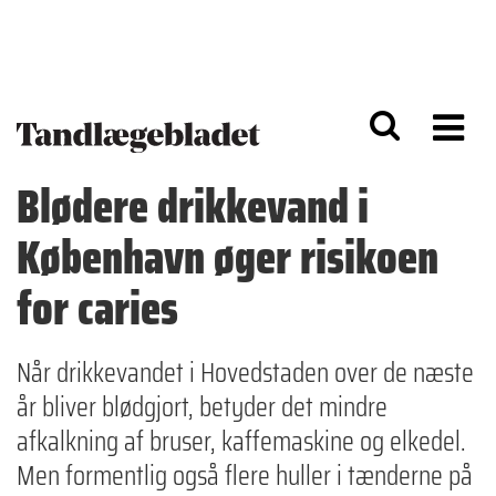
G
S
å
k
til
i
h
p
o
t
v
o
e
n
d
a
Blødere drikkevand i
i
v
n
i
København øger risikoen
d
g
h
a
o
ti
for caries
l
o
d
n
Når drikkevandet i Hovedstaden over de næste
år bliver blødgjort, betyder det mindre
afkalkning af bruser, kaffemaskine og elkedel.
Men formentlig også flere huller i tænderne på