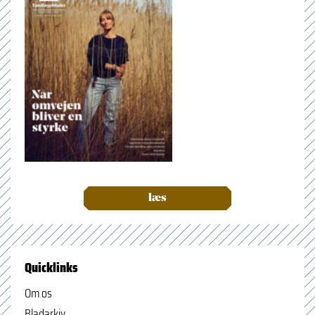
læs
Quicklinks
Om os
Bladarkiv