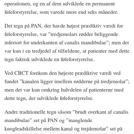
operationen, og en af dem udviklede en permanent
føleforstyrrelse, som varede mere end seks måneder.
Det tegn på PAN, der havde højest prædiktiv værdi for
føleforstyrrelse, var ”tredjemolars rødder beliggende
inferiort for underkanten af canalis mandibulae”; men det
var kun i en tredjedel af tilfældene, at patienter med dette
tegn faktisk udviklede en føleforstyrrelse.
Ved CBCT forekom den højeste prædiktive værdi ved
fundet ”kanalen ligger imellem rødderne på tredjemolar”;
men det var kun omkring halvdelen af patienterne med
dette tegn, der udviklede føleforstyrrelse.
Andre traditionelle tegn såsom ”brudt overkant af canalis
mandibulae” set på PAN og ”manglende
knogleadskillelse mellem kanal og trejdemolar” set på