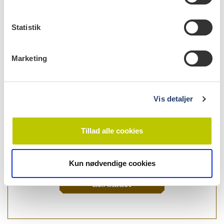
y
Nr. 12 | 2019
k
k
Statistik
e
v
Marketing
a
l
g
Vis detaljer
Tillad alle cookies
Kun nødvendige cookies
læs bladet