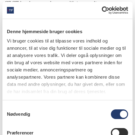
CBCT havde ens og lave prædiktive værdier.
Forfatterne konkluderer, at PAN og CBCT har begrænset
værdi til forudsigelse af føleforstyrrelser, og at CBCT
Denne hjemmeside bruger cookies
ikke synes at forbedre risikovurderingen.
Vi bruger cookies til at tilpasse vores indhold og
annoncer, til at vise dig funktioner til sociale medier og til
Matzen LH, Petersen LB, Schropp L, Wenzel A.
at analysere vores trafik. Vi deler også oplysninger om
Mandibular canal-related parameters interpreted in
din brug af vores website med vores partnere inden for
panoramic images and CBCT of mandibular third
sociale medier, annonceringspartnere og
molars as risk factors to predict sensory
analysepartnere. Vores partnere kan kombinere disse
data med andre oplysninger, du har givet dem, eller som
disturbances of the inferior alveolar nerve. Int J
de har indsamlet fra din brug af deres tjenester.
Oral Maxillofac Surg 2019;48:1094-1101.
S
Nødvendig
a
m
info
t
Præferencer