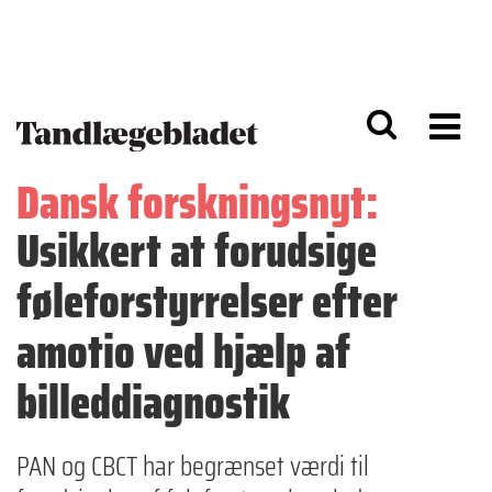
G
S
å
k
til
i
h
p
o
t
v
o
e
n
d
a
Dansk forskningsnyt:
i
v
n
i
Usikkert at forudsige
d
g
h
a
o
ti
føleforstyrrelser efter
l
o
d
n
amotio ved hjælp af
billeddiagnostik
PAN og CBCT har begrænset værdi til