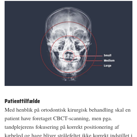
Patienttilfælde
Med henblik på ortodontisk kirurgisk behandling skal en
patient have foretaget CBCT-scanning, men pga.
tandplejerens fokusering på korrekt positionering af
kæbeled og hage bliver strålefeltet ikke korrekt indstillet i