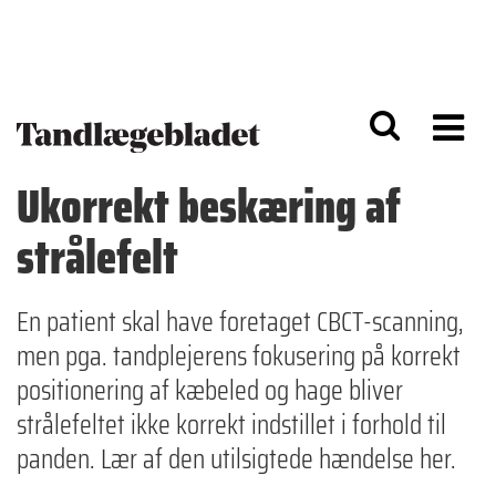
G
S
å
k
til
i
h
p
o
t
v
o
e
n
d
a
Ukorrekt beskæring af
i
v
n
i
strålefelt
d
g
h
a
o
ti
l
o
En patient skal have foretaget CBCT-scanning,
d
n
men pga. tandplejerens fokusering på korrekt
positionering af kæbeled og hage bliver
strålefeltet ikke korrekt indstillet i forhold til
panden. Lær af den utilsigtede hændelse her.