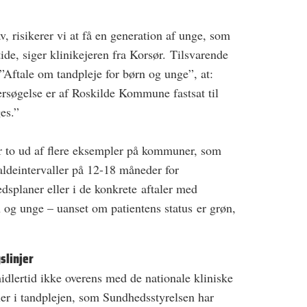
, risikerer vi at få en generation af unge, som
tide, siger klinikejeren fra Korsør. Tilsvarende
Aftale om tandpleje for børn og unge”, at:
ersøgelse er af Roskilde Kommune fastsat til
es.”
 to ud af flere eksempler på kommuner, som
aldeintervaller på 12-18 måneder for
dsplaner eller i de konkrete aftaler med
 og unge – uanset om patientens status er grøn,
linjer
lertid ikke overens med de nationale kliniske
ller i tandplejen, som Sundhedsstyrelsen har