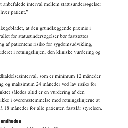
et anbefalede interval mellem statusundersøgelser
 hver patient.”
ndlægebladet, at den grundlæggende præmis i
vallet for statusundersøgelser bør fastsættes
ing af patientens risiko for sygdomsudvikling,
uderet i retningslinjen, den kliniske vurdering og
indkaldelsesinterval, som er minimum 12 måneder
ing og maksimum 24 måneder ved lav risiko for
tet således altid er en vurdering af den
et ikke i overensstemmelse med retningslinjerne at
på 18 måneder for alle patienter, fastslår styrelsen.
dsundheden