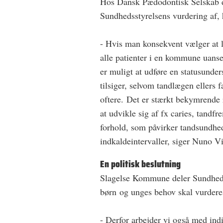
Hos Dansk Pædodontisk Selskab
Sundhedsstyrelsens vurdering af, h
- Hvis man konsekvent vælger at la
alle patienter i en kommune uanset
er muligt at udføre en statusunde
tilsiger, selvom tandlægen ellers 
oftere. Det er stærkt bekymrende 
at udvikle sig af fx caries, tand
forhold, som påvirker tandsundhe
indkaldeintervaller, siger Nuno 
En politisk beslutning
Slagelse Kommune deler Sundheds
børn og unges behov skal vurderes
- Derfor arbejder vi også med indi