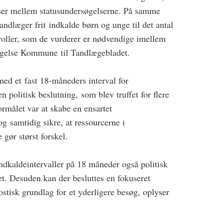
tser mellem statusundersøgelserne. På samme
ndlæger frit indkalde børn og unge til det antal
roller, som de vurderer er nødvendige imellem
lagelse Kommune til Tandlægebladet.
d et fast 18-måneders interval for
n politisk beslutning, som blev truffet for flere
rmålet var at skabe en ensartet
g samtidig sikre, at ressourcerne i
 gør størst forskel.
ndkaldeintervaller på 18 måneder også politisk
et. Desuden kan der besluttes en fokuseret
ostisk grundlag for et yderligere besøg, oplyser