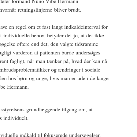
 deler formand Nuno Vibe Hermann
vornår retningslinjerne bliver brudt.
ve en regel om et fast langt indkaldeinterval for
 individuelle behov, betyder det jo, at det ikke
rsøgelse oftere end det, den valgte tidsramme
fagligt vurderer, at patienten burde undersøges
rent fagligt, når man tænker på, hvad der kan nå
frembrudsproblematikker og ændringer i sociale
den hos børn og unge, hvis man er ude i de lange
Vibe Hermann.
styrelsens grundlæggende tilgang om, at
 individuelt.
viduelle indkald til fokuserede undersøgelser,