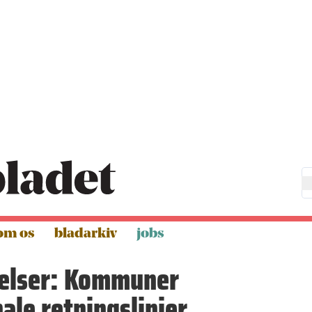
om os
bladarkiv
jobs
elser: Kommuner
ale retningslinjer