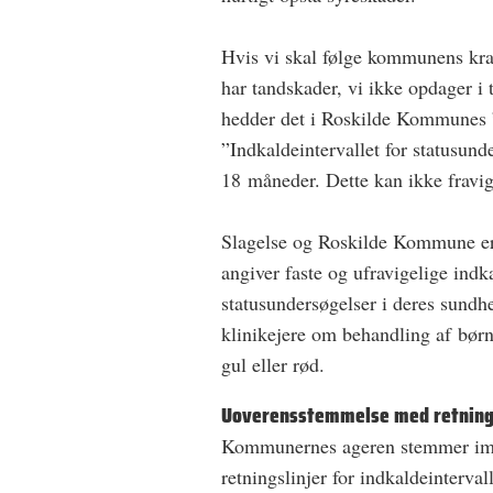
Hvis vi skal følge kommunens krav
har tandskader, vi ikke opdager i 
hedder det i Roskilde Kommunes ”
”Indkaldeintervallet for statusund
18 måneder. Dette kan ikke fravig
Slagelse og Roskilde Kommune er
angiver faste og ufravigelige indk
statusundersøgelser i deres sundhe
klinikejere om behandling af børn
gul eller rød.
Uoverensstemmelse med retnings
Kommunernes ageren stemmer imid
retningslinjer for indkaldeinterva