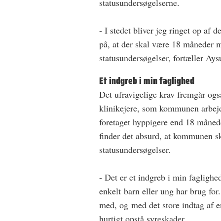
statusundersøgelserne.
- I stedet bliver jeg ringet op 
på, at der skal være 18 måneder m
statusundersøgelser, fortæller Ay
Et indgreb i min faglighed
Det ufravigelige krav fremgår ogs
klinikejere, som kommunen arbej
foretaget hyppigere end 18 månede
finder det absurd, at kommunen ska
statusundersøgelser.
- Det er et indgreb i min faglighe
enkelt barn eller ung har brug for
med, og med det store indtag af 
hurtigt opstå syreskader.