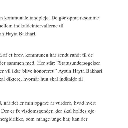
af den kommunale tandpleje. De gør opmærksomme
ellem indkaldeintervallerne til
sun Hayta Bakhari.
å af et brev, kommunen har sendt rundt til de
der sammen med. Her står: ”Statusundersøgelser
r vil ikke blive honoreret.” Aysun Hayta Bakhari
l diktere, hvornår hun skal indkalde til
d, når det er min opgave at vurdere, hvad hvert
. Der er fx visdomstænder, der skal holdes øje
energidrikke, som mange unge har, kan der