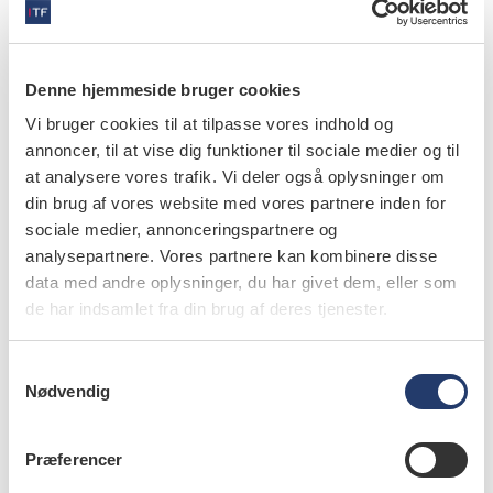
Denne hjemmeside bruger cookies
Vi bruger cookies til at tilpasse vores indhold og
annoncer, til at vise dig funktioner til sociale medier og til
Pauwels R, Brasil DM, Yamasaki MC, Jacobs R,
at analysere vores trafik. Vi deler også oplysninger om
Bosmans H, Freitas DQ, Haiter-Neto F. Artificial
din brug af vores website med vores partnere inden for
Intelligence for detection of periapical lesions on
sociale medier, annonceringspartnere og
intraoral radiographs: comparison between
analysepartnere. Vores partnere kan kombinere disse
data med andre oplysninger, du har givet dem, eller som
convolutional neural networks and human observers.
de har indsamlet fra din brug af deres tjenester.
Oral Surg Oral Med Oral Pathol Oral Radiol 2021;
doi:
https://doi.org/10.1016/j.oooo.2021.01.018
S
Nødvendig
a
m
t
Præferencer
info
y