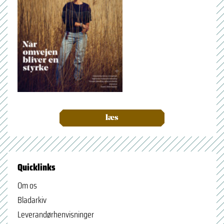
læs
Quicklinks
Om os
Bladarkiv
Leverandørhenvisninger