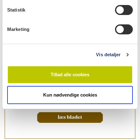
k
Nr. 3 | 2021
k
Statistik
e
v
Marketing
a
l
g
Vis detaljer
Tillad alle cookies
Kun nødvendige cookies
læs bladet