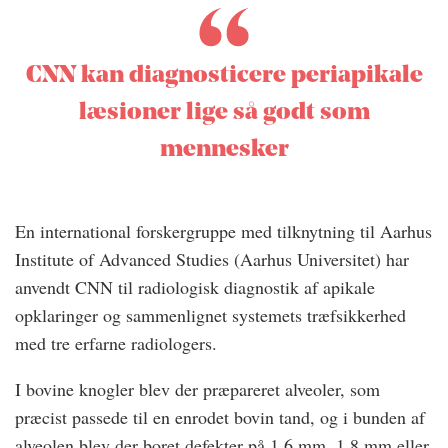
CNN kan diagnosticere periapikale
læsioner lige så godt som
mennesker
En international forskergruppe med tilknytning til Aarhus
Institute of Advanced Studies (Aarhus Universitet) har
anvendt CNN til radiologisk diagnostik af apikale
opklaringer og sammenlignet systemets træfsikkerhed
med tre erfarne radiologers.
I bovine knogler blev der præpareret alveoler, som
præcist passede til en enrodet bovin tand, og i bunden af
alveolen blev der boret defekter på 1,6 mm, 1,8 mm eller