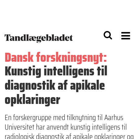
G
S
å
k
til
i
h
p
o
t
v
o
e
n
d
a
Dansk forskningsnyt:
i
v
n
i
Kunstig intelligens til
d
g
h
a
o
ti
diagnostik af apikale
l
o
d
n
opklaringer
En forskergruppe med tilknytning til Aarhus
Universitet har anvendt kunstig intelligens til
radiologisk diagnostik af apikale opklaringer og