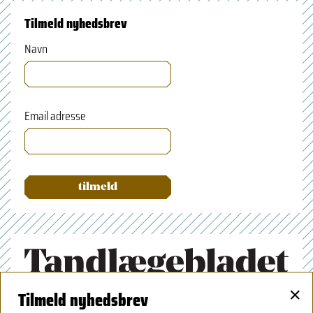
Tilmeld nyhedsbrev
Navn
Email adresse
×
Tilmeld nyhedsbrev
Tandlægeforeningen