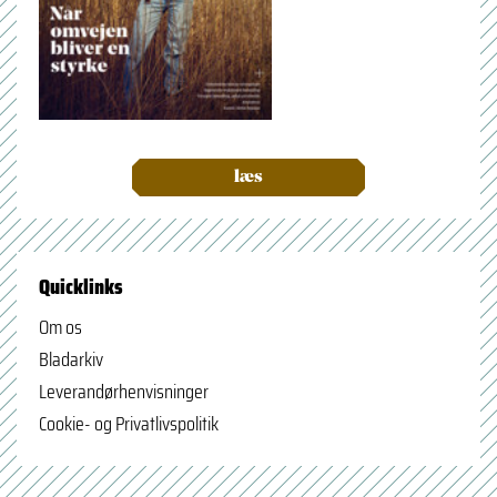
læs
Quicklinks
Om os
Bladarkiv
Leverandørhenvisninger
Cookie- og Privatlivspolitik