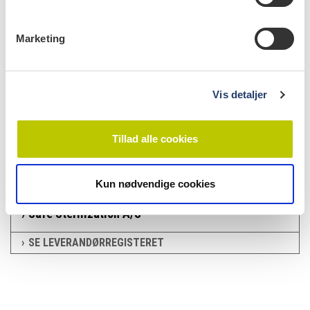
e
v
Marketing
a
l
g
Vis detaljer
læs bladet
Tillad alle cookies
Kun nødvendige cookies
leverandørregister
Safe Sterilization A/S
SE LEVERANDØRREGISTERET