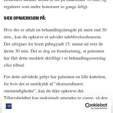
reguleres som andre honorarer to gange årligt.
VÆR OPMÆRKSOM PÅ:
Hvis der er aftalt en behandlingslængde på mere end 30
min., kan du opkræve et udvidet udeblivelseshonorar.
Det afregnes for hvert påbegyndt 15. minut ud over de
første 30 min. Det er dog en forudsætning, at patienten
har fået dette meddelt skriftligt i et behandlingsoverslag
eller ­tilbud.
For dette udvidede gebyr har patienten en lille kattelem,
for hvis det er undskyldt af ”ekstraordinære
omstændigheder”, kan du ikke opkræve det.
Tillægsbeløbet kan maksimalt anvendes to gange, så den
samlede udeblivelse dækker en times afsat tid.