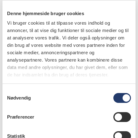
Og husk: Hvis du må stoppe og ikke kan færdiggøre en
påbegyndt behandling, fordi patienten afbryder forløbet
Denne hjemmeside bruger cookies
efter eget ønske, er du berettiget til honoraret. Regningen
Vi bruger cookies til at tilpasse vores indhold og
skal være på det aftalte og fastsatte honorar inklusive evt.
annoncer, til at vise dig funktioner til sociale medier og til
tilskud fra regionen. Der kan ikke afregnes overfor
at analysere vores trafik. Vi deler også oplysninger om
din brug af vores website med vores partnere inden for
regionen for dette, og patienten må selv betale det hele.
sociale medier, annonceringspartnere og
info
analysepartnere. Vores partnere kan kombinere disse
data med andre oplysninger, du har givet dem, eller som
Nr. 11 | 2022
de har indsamlet fra din brug af deres tjenester.
S
Nødvendig
a
m
t
Præferencer
y
k
k
Statistik