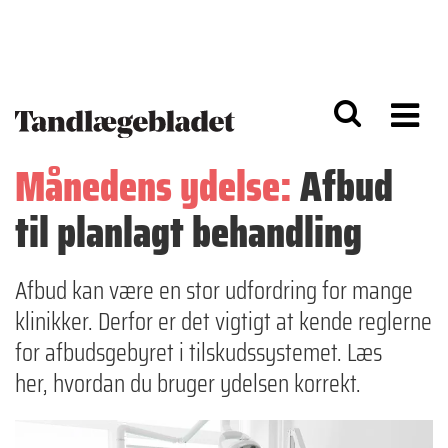
G
S
å
k
til
i
h
p
o
t
v
o
e
n
d
a
Månedens ydelse:
Afbud
i
v
n
i
til planlagt behandling
d
g
h
a
o
ti
l
o
Afbud kan være en stor udfordring for mange
d
n
klinikker. Derfor er det vigtigt at kende reglerne
for afbudsgebyret i tilskudssystemet. Læs
her, hvordan du bruger ydelsen korrekt.