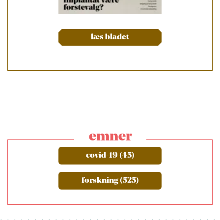
læs bladet
emner
covid-19 (45)
forskning (525)