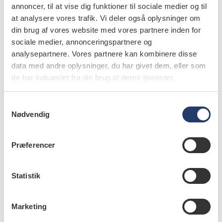
annoncer, til at vise dig funktioner til sociale medier og til
maj 2020, og man beholder maske og øjenbeskyttelse på,
at analysere vores trafik. Vi deler også oplysninger om
så længe man opholder sig i lokalet.
din brug af vores website med vores partnere inden for
sociale medier, annonceringspartnere og
Patienternes smitterisiko kan reduceres ved brugen af
analysepartnere. Vores partnere kan kombinere disse
kofferdam og grundig udluftning.
data med andre oplysninger, du har givet dem, eller som
de har indsamlet fra din brug af deres tjenester.
Kilder
S
Nødvendig
1. Harrel SK, Molinari J. Aerosols and splatter in
a
m
dentistry. J Am dent Assoc 2004;135:429-37.
t
Præferencer
y
2. CENTERS FOR DISEASE CONTROL AND
k
PREVENTION. Generation and behavior of
k
Statistik
airborne particles (aerosols). Atlanta: CDC, maj
e
2020.
v
Marketing
a
3. Zemouri C, de Soet H, Crielaard W et al. A