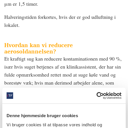
μm er 1,5 timer.
Halveringstiden forkortes, hvis der er god udluftning i
lokalet.
Hvordan kan vi reducere
aerosoldannelsen?
Et kraftigt sug kan reducere kontaminationen med 90 %,
især hvis suget betjenes af en klinikassistent, der har sin
fulde opmærksomhed rettet mod at suge køle vand og
borestøv væk; hvis man derimod arbejder alene, som
tandplejere ofte gør, bliver effekten af suget markant
ringere.
Tandplejepersonalet er effektivt beskyttet mod
Denne hjemmeside bruger cookies
aerosolsmitte, hvis man anvender personlige værnemidler
Vi bruger cookies til at tilpasse vores indhold og
som beskrevet i Sundhedsstyrelsens retningslinje af 5.