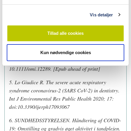
l
scoping review on bio-aerosols in healthcare and the
g
dental environment. PLoS ONE 2017;12:
Vis detaljer
e0178007.
https://doi.org/10.1371/journal.pone.017
8007
Tillad alle cookies
4. Li Y, Ren B, Peng X et al. Saliva is a non-
negligible factor in the spread of COVID-19. Mol
Kun nødvendige cookies
Oral Microbiol. 2020 May 4. doi:
10.1111/omi.12289. [Epub ahead of print]
5. Lo Giudice R. The severe acute respiratory
syndrome coronavirus-2 (SARS CoV-2) in dentistry.
Int J Environmental Res Public Health 2020; 17:
doi:10.3390/ijerph17093067
6. SUNDHEDSSTYRELSEN. Håndtering af COVID-
19: Omstilling og gradvis øget aktivitet i tandplejen.