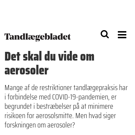
G
S
å
k
til
i
h
p
o
t
v
o
e
n
d
a
Det skal du vide om
i
v
n
i
aerosoler
d
g
h
a
o
ti
l
o
Mange af de restriktioner tandlægepraksis har
d
n
i forbindelse med COVID-19-pandemien, er
begrundet i bestræbelser på at minimere
risikoen for aerosolsmitte. Men hvad siger
forskningen om aerosoler?