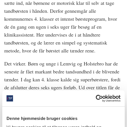
sætte ind, når børnene er motorisk klar til selv at tage
tandbørsten i hånden. Derfor gennemgår alle
kommunernes 4. klasser et intenst børsteprogram, hvor
de én gang om ugen i seks uger får besøg af en
klinikassistent. Her undervises de i at håndtere
tandbørsten, og de lærer en simpel og systematisk
metode, hvor de får børstet alle tænder rene.
Det virker. Børn og unge i Lemvig og Holstebro har de
seneste år fået markant bedre tandsundhed i de blivende
tænder. I dag kan 4. klasse kalde sig superbørstere, fordi
de afslutter deres seks ugers forløb. Ud over titlen får de
en medalje, som samtidig er et slags kørekort til
tandbørstning.
info
Denne hjemmeside bruger cookies
Nr. 10 | 2021