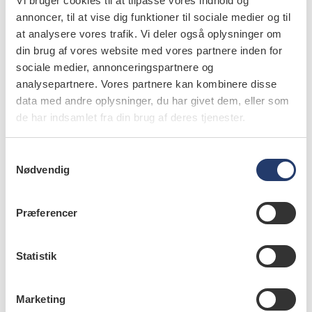
Vi bruger cookies til at tilpasse vores indhold og
annoncer, til at vise dig funktioner til sociale medier og til
at analysere vores trafik. Vi deler også oplysninger om
din brug af vores website med vores partnere inden for
sociale medier, annonceringspartnere og
analysepartnere. Vores partnere kan kombinere disse
data med andre oplysninger, du har givet dem, eller som
de har indsamlet fra din brug af deres tjenester.
S
Nødvendig
a
m
t
Præferencer
y
k
læs bladet
k
Statistik
e
v
Marketing
a