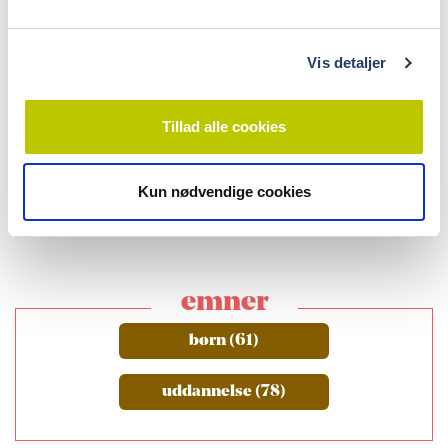
l
leverandørregister
g
Vis detaljer
Advokat Niels Gade
Advokat Mette Neve
Tillad alle cookies
SE LEVERANDØRREGISTERET
Kun nødvendige cookies
emner
børn (61)
uddannelse (78)