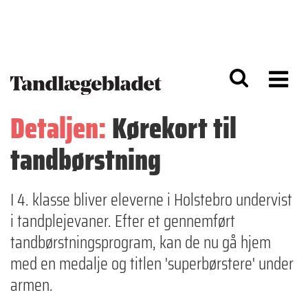
G
S
å
k
til
i
h
p
o
t
v
o
e
n
d
a
Detaljen:
Kørekort til
i
v
n
i
tandbørstning
d
g
h
a
o
ti
l
o
I 4. klasse bliver eleverne i Holstebro undervist
d
n
i tandplejevaner. Efter et gennemført
tandbørstningsprogram, kan de nu gå hjem
med en medalje og titlen 'superbørstere' under
armen.