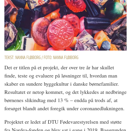
TEKST: NANNA FLØJBORG / FOTO: NANNA FLØJBORG
Det er titlen på et projekt, der over tre år har skullet
finde, teste og evaluere på løsninger til, hvordan man
skaber en sundere hyggekultur i danske børnefamilier.
Resultatet er netop kommet, og det lykkedes at nedbringe
børnenes slikindtag med 13 % – endda på trods af, at
forsøget blandt andet foregik under coronanedlukningen.
Projektet er ledet af DTU Fødevarestyrelsen med støtte
fra Nordea-fonden og blev sat i gang i 2019. Baggrunden