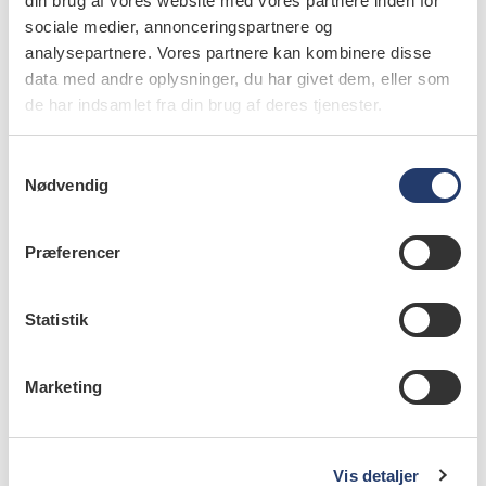
din brug af vores website med vores partnere inden for
sociale medier, annonceringspartnere og
analysepartnere. Vores partnere kan kombinere disse
data med andre oplysninger, du har givet dem, eller som
de har indsamlet fra din brug af deres tjenester.
S
Nødvendig
a
m
t
Præferencer
y
læs bladet
k
k
Statistik
e
v
Marketing
a
leverandørregister
l
g
Advokat Niels Gade
Vis detaljer