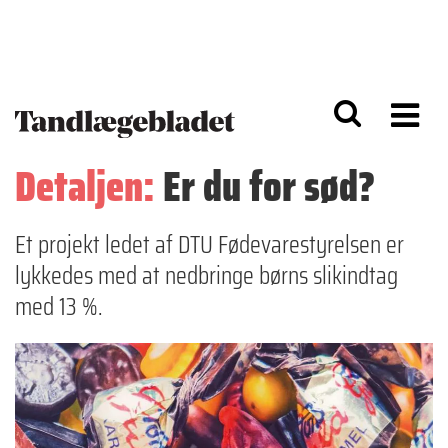
G
S
å
k
til
i
h
p
o
t
v
o
e
n
d
a
Detaljen:
Er du for sød?
i
v
n
i
d
g
h
a
Et projekt ledet af DTU Fødevarestyrelsen er
o
ti
lykkedes med at nedbringe børns slikindtag
l
o
d
n
med 13 %.