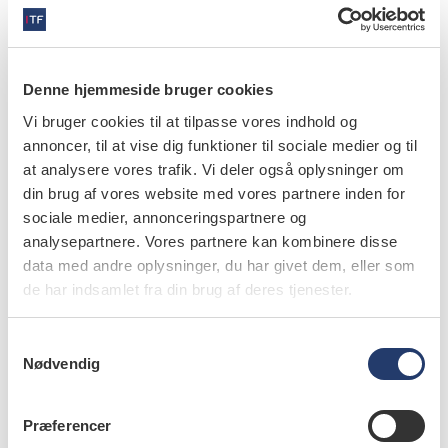
ved enhver form for behandlerskifte. Der kan
eksempelvis godt ske et reelt behandlerskifte, uden at det
sker som led i en klinikoverdragelse. Det vil dog ikke
Denne hjemmeside bruger cookies
være anderledes end i forhold til større klinikker, hvor
Vi bruger cookies til at tilpasse vores indhold og
der løbende kommer nyt personale på stedet. Men hvis
annoncer, til at vise dig funktioner til sociale medier og til
patienten ikke ønsker en anden behandler fremadrettet,
at analysere vores trafik. Vi deler også oplysninger om
kan patienten selvfølgelig vælge et andet behandlingssted
din brug af vores website med vores partnere inden for
sociale medier, annonceringspartnere og
og bede om, at patientjournalen overdrages til denne
analysepartnere. Vores partnere kan kombinere disse
praksis. Og så er der jo ikke noget i vejen for, at
data med andre oplysninger, du har givet dem, eller som
klinikken på forhånd orienterer patienterne om planlagt
de har indsamlet fra din brug af deres tjenester.
udskiftning af behandlere på stedet, så patienterne i god
tid kan tage stilling til, om de dermed ønsker at skifte
S
klinik.
Nødvendig
a
m
Hvis hensigten med ændringen af loven har været, at
t
Præferencer
patienter skal give samtykke, når de oplever et
y