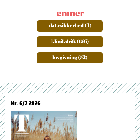
emner
datasikkerhed (3)
klinikdrift (156)
lovgivning (52)
Nr. 6/7 2026