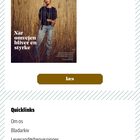
læs
Quicklinks
Om os
Bladarkiv
Leverandørhenvisninger