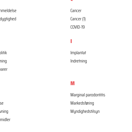
nmeldelse
Cancer
dygtighed
Cancer (1)
COVID-19
I
litik
Implantat
ning
Indretning
varer
M
Marginal parodontitis
se
Markedsføring
vning
Myndighedstilsyn
midler