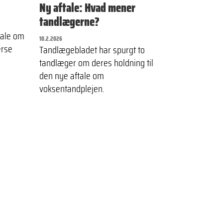
Ny aftale: Hvad mener
tandlægerne?
tale om
10.2.2026
erse
Tandlægebladet har spurgt to
tandlæger om deres holdning til
den nye aftale om
voksentandplejen.