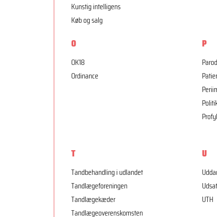
Kunstig intelligens
Køb og salg
O
P
OK18
Parod
Ordinance
Patie
Peri
Politi
Profy
T
U
Tandbehandling i udlandet
Udda
Tandlægeforeningen
Udsat
Tandlægekæder
UTH
Tandlægeoverenskomsten