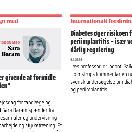
øgn med
internationalt forsknin
Diabetes øger risikoen 
periimplantitis – især v
dårlig regulering
6.1.2026
Læs professor, dr. odont. Pall
Holmstrups kommentar en n
er givende at formidle
svensk undersøgelse om dia
den"
og periimplantitis.
ejdsdag for tandlæge og
t Sara Baram spænder fra
lesamtaler og undervisning
enarbejde og styrketræning. Et