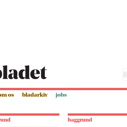
om os
bladarkiv
jobs
rund
baggrund