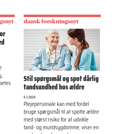
gsnyt
dansk forskningsnyt
for
ed
e
y,
Stil spørgsmål og spot dårlig
betes
tandsundhed hos ældre
6.1.2026
Plejepersonale kan med fordel
bruge spørgsmål til at spotte ældre
med størst risiko for at udvikle
tand- og mundsygdomme, viser en