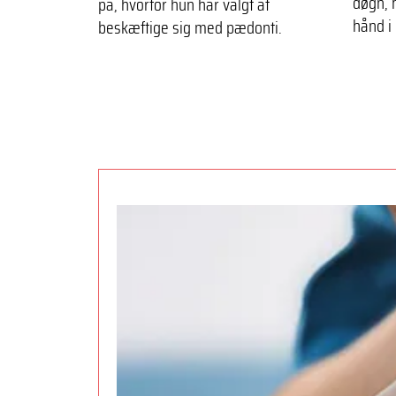
døgn, 
på, hvorfor hun har valgt at
hånd i
beskæftige sig med pædonti.