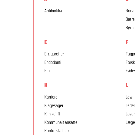
Antibiotika
Boga
Bære
Børn
E
F
E-cigaretter
Fagpo
Endodonti
Forsk
Etik
Føde
K
L
Karriere
Law
Klagesager
Ledel
Klinikdrift
Lovgi
Kommunalt ansatte
Læge
Kontrolstatistik