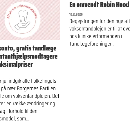
En omvendt Robin Hood
10.2.2026
Begejstringen for den nye af
voksentandplejen er til at ov
hos klinikejerformanden i
Tandlægeforeningen.
onto, gratis tandlæge
ontanthjælpsmodtagere
ksimalpriser
r jul indgik alle Folketingets
r på nær Borgernes Parti en
ale om voksentandplejen. Det
er en række ændringer og
tag i forhold til den
dsmodel, som…