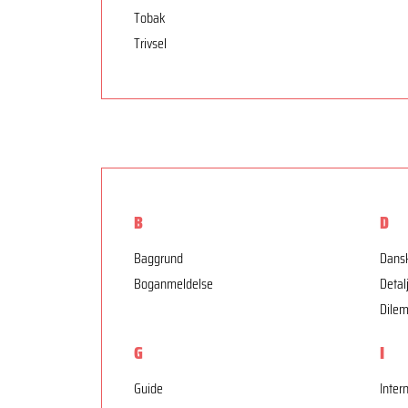
Tobak
Trivsel
B
D
Baggrund
Dansk
Boganmeldelse
Detal
Dile
G
I
Guide
Inter