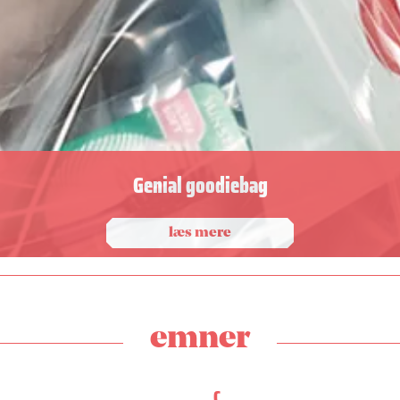
Genial goodiebag
læs mere
emner
C