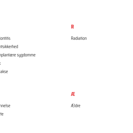
R
ontitis
Radiation
ntsikkerhed
implantære sygdomme
k
lakse
Æ
nnelse
Ældre
te