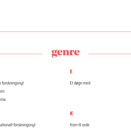
genre
E
 forskningsnyt
Et døgn med
jen
mma
K
nationalt forskningsnyt
Kom til orde