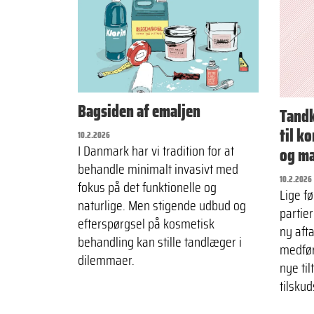
Bagsiden af emaljen
Tandk
til k
10.2.2026
I Danmark har vi tradition for at
og ma
behandle minimalt invasivt med
10.2.2026
fokus på det funktionelle og
Lige fø
naturlige. Men stigende udbud og
partie
efterspørgsel på kosmetisk
ny aft
behandling kan stille tandlæger i
medfør
dilemmaer.
nye til
tilsku