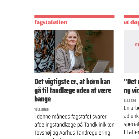
fagstafetten
et d
Det vigtigste er, at børn kan
"Det 
gå til tandlæge uden at være
ny vi
bange
6.1.2026
En arb
10.2.2026
adjunk
I denne måneds fagstafet svarer
specia
afdelingstandlæge på Tandklinikken
til aft
Tovshøj og Aarhus Tandregulering