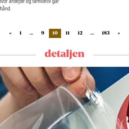
hvor arbejde og familieliv går
 hånd.
«
1
...
9
10
11
12
...
183
»
detaljen