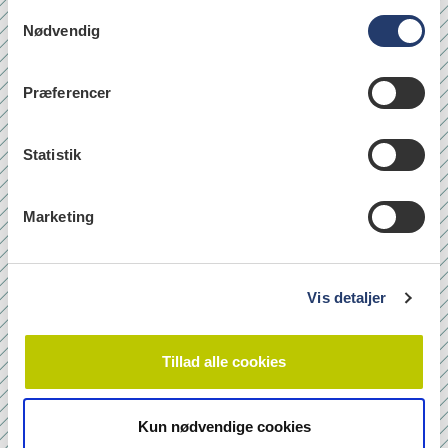
S
Nødvendig
a
læs
m
t
Præferencer
y
Quicklinks
k
k
Statistik
Om os
e
Bladarkiv
v
Marketing
Leverandørhenvisninger
a
l
Cookie- og Privatlivspolitik
g
Vis detaljer
Tilmeld nyhedsbrev
Tillad alle cookies
Navn
Kun nødvendige cookies