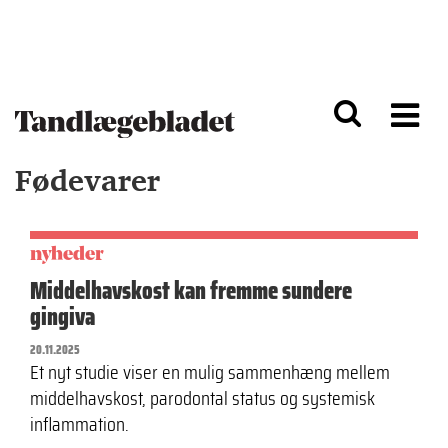
G
S
å
k
til
i
h
p
o
t
v
o
e
n
d
a
Fødevarer
i
v
n
i
d
g
h
a
o
ti
nyheder
l
o
Middelhavskost kan fremme sundere
d
n
gingiva
20.11.2025
Et nyt studie viser en mulig sammenhæng mellem
middelhavskost, parodontal status og systemisk
inflammation.