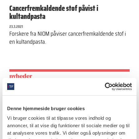
Cancerfremkaldende stof påvist i
kultandpasta
23.3.2021
Forskere fra NIOM påviser cancerfremkaldende stof i
en kultandpasta.
nyheder
Snusfornuft
22.2.2021
Tandlægeforeningen vil som en ansvarlig
Denne hjemmeside bruger cookies
sundhedsorganisation advare de unge og deres
Vi bruger cookies til at tilpasse vores indhold og
forældre mod brugen af snus. Derfor deltager
annoncer, til at vise dig funktioner til sociale medier og til
Tandlægeforeningen i…
at analysere vores trafik. Vi deler også oplysninger om