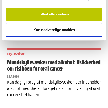
forebygge
16.9.2020
Tre studier tyder på, at lokal applikation og systemisk
Tillad alle cookies
indtag af honning kan reducere sværhedsgraden af
Oral Mucositis hos patienter…
Kun nødvendige cookies
nyheder
Mundskyllevæsker med alkohol: Usikkerhed
om risikoen for oral cancer
28.4.2020
Kan dagligt brug af mundskyllevæsker, der indeholder
alkohol, medføre en forøget risiko for udvikling af oral
cancer? Det har en…