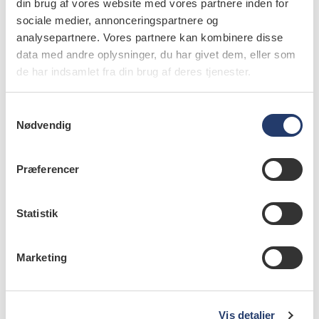
din brug af vores website med vores partnere inden for
sociale medier, annonceringspartnere og
analysepartnere. Vores partnere kan kombinere disse
data med andre oplysninger, du har givet dem, eller som
nyheder
de har indsamlet fra din brug af deres tjenester.
Hoved-hals-cancer: Strålebehandling
forringer oral funktion signifikant
S
14.10.2020
Nødvendig
a
Strålebehandling giver cancerpatienter gener i form af
m
fonetiske problemer, tyggeproblemer og
t
Præferencer
smagsforstyrrelser. Det konkluderer forskere fra
y
Københavns Universitet.
k
k
Statistik
e
v
Marketing
a
nyheder
l
Oral mucositis: Honning kan måske
g
Vis detaljer