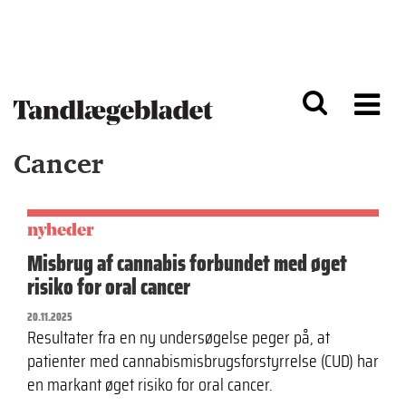
G
S
å
k
til
i
h
p
o
t
v
o
e
n
d
a
Cancer
i
v
n
i
d
g
h
a
o
ti
nyheder
l
o
Misbrug af cannabis forbundet med øget
d
n
risiko for oral cancer
20.11.2025
Resultater fra en ny undersøgelse peger på, at
patienter med cannabismisbrugsforstyrrelse (CUD) har
en markant øget risiko for oral cancer.