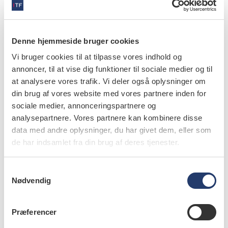
økonomiske krise. I stedet skal de sørge for…
Denne hjemmeside bruger cookies
Vi bruger cookies til at tilpasse vores indhold og
nyheder
annoncer, til at vise dig funktioner til sociale medier og til
Corona halverede ansattes løn
at analysere vores trafik. Vi deler også oplysninger om
din brug af vores website med vores partnere inden for
19.6.2020
Ansatte tandlæger gik gået markant ned i løn under
sociale medier, annonceringspartnere og
nedlukningen. Det viser en undersøgelse, som
analysepartnere. Vores partnere kan kombinere disse
Privatansatte Tandlægers Udvalg (PATU) har…
data med andre oplysninger, du har givet dem, eller som
de har indsamlet fra din brug af deres tjenester.
S
Nødvendig
a
nyheder
m
"Dansk tandpleje må ikke gå ad HK til"
t
Præferencer
y
20.5.2020