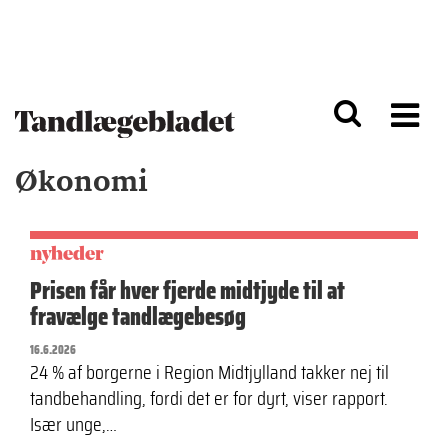
G
S
å
k
til
i
h
p
o
t
v
o
e
n
d
a
Økonomi
i
v
n
i
d
g
h
a
o
ti
nyheder
l
o
Prisen får hver fjerde midtjyde til at
d
n
fravælge tandlægebesøg
16.6.2026
24 % af borgerne i Region Midtjylland takker nej til
tandbehandling, fordi det er for dyrt, viser rapport.
Især unge,…