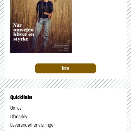
læs
Quicklinks
Om os
Bladarkiv
Leverandørhenvisninger