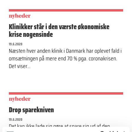
nyheder
Klinikker står i den værste økonomiske
krise nogensinde
19.6.2020
Næsten hver anden klinik i Danmark har oplevet fald i
omsætningen på mere end 70 % pga. coronakrisen.
Det viser…
nyheder
Drop sparekniven
19.6.2020
Det kan ikke lade sig gøre at spare sig ud af den