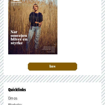
læs
Quicklinks
Om os
Bladarkiv