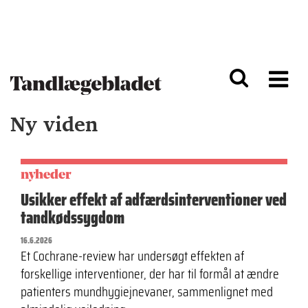
G
S
å
k
til
i
h
p
o
t
v
o
e
n
d
a
Ny viden
i
v
n
i
d
g
h
a
o
ti
nyheder
l
o
Usikker effekt af adfærdsinterventioner ved
d
n
tandkødssygdom
16.6.2026
Et Cochrane-review har undersøgt effekten af
forskellige interventioner, der har til formål at ændre
patienters mundhygiejnevaner, sammenlignet med