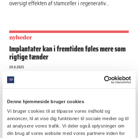
oversigt effekten af stamceller i regenerativ…
nyheder
Implantater kan i fremtiden føles mere som
rigtige tænder
20.8.2025
Amerikanske forskere har i dette eksperimentelle
studie udviklet et innovativt implantatdesign og en
kirurgisk protokol, der kan give en mere…
Denne hjemmeside bruger cookies
Vi bruger cookies til at tilpasse vores indhold og
annoncer, til at vise dig funktioner til sociale medier og til
nyheder
at analysere vores trafik. Vi deler også oplysninger om
Hydroxyapatit- og fluorid­holdig tandpasta
din brug af vores website med vores partnere inden for