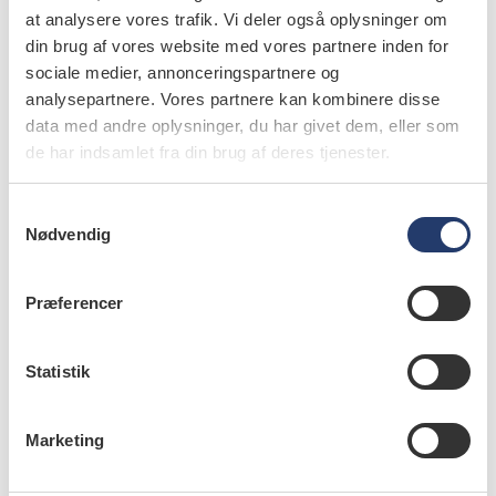
stadig tid til at rette op på skævheden, inden de negative
at analysere vores trafik. Vi deler også oplysninger om
konsekvenser for tandsundheden slår igennem. I valgåret
din brug af vores website med vores partnere inden for
2026 ligger den lige til højrebenet for partier, der
sociale medier, annonceringspartnere og
analysepartnere. Vores partnere kan kombinere disse
mangler en rigtig god velfærdsdagsorden, som kan gøre
data med andre oplysninger, du har givet dem, eller som
en reel forskel for mange tusinde helt almindelige
de har indsamlet fra din brug af deres tjenester.
lønmodtagere – både når det gælder sundhed, trivsel og
privatøkonomi.
S
Nødvendig
a
info
m
Nr. 02 | 2026
t
Præferencer
y
k
k
Statistik
e
v
Marketing
a
l