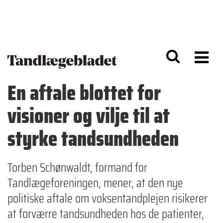
G
S
å
k
til
i
h
p
o
t
v
o
e
n
d
a
En aftale blottet for
i
v
n
i
visioner og vilje til at
d
g
h
a
o
ti
styrke tandsundheden
l
o
d
n
Torben Schønwaldt, formand for
Tandlægeforeningen, mener, at den nye
politiske aftale om voksentandplejen risikerer
at forværre tandsundheden hos de patienter,