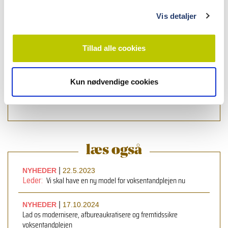
g
Vis detaljer
Tillad alle cookies
Kun nødvendige cookies
læs bladet
læs også
|
NYHEDER
22.5.2023
Vi skal have en ny model for voksentandplejen nu
Leder:
|
NYHEDER
17.10.2024
Lad os modernisere, afbureaukratisere og fremtidssikre
voksentandplejen