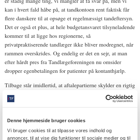
er stadig mange ting, vi mangler at få svar på, men vi
kan i hvert fald håbe på, at tandkontoen rent faktisk får
flere danskere til at opsøge et regelmæssigt tandeftersyn.
Det er også et plus, at hele budgetansvaret tilsyneladende
kommer til at ligge hos regionerne, så
privatpraktiserende tandlæger ikke bliver modregnet, når
rammen overskrides. Og endelig er det en sejr, at man
efter hårdt pres fra Tandlægeforeningen nu omsider
dropper egenbetalingen for patienter på kontanthjælp.
Tilbage står imidlertid, at aftalepartierne skylder en rigtig
god løsning på, hvordan vi hjælper de mange hundrede
tusinde danskere med parodontitis og andre
tandsygdomme, der nu skal betale en endnu større del af
tandlægeregningen selv.
Denne hjemmeside bruger cookies
Vi bruger cookies til at tilpasse vores indhold og
Med næsten to år til tandkontoen træder i kraft, er der
annoncer, til at vise dig funktioner til sociale medier og til