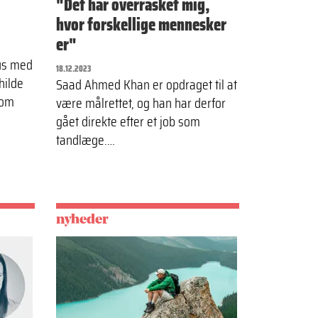
"Det har overrasket mig,
hvor forskellige mennesker
er"
hus med
18.12.2023
hilde
Saad Ahmed Khan er opdraget til at
 om
være målrettet, og han har derfor
gået direkte efter et job som
tandlæge.…
nyheder