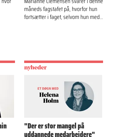
 hvor
Marianne Clemensen svarer i denne
måneds fagstafet på, hvorfor hun
fortsætter i faget, selvom hun med…
nyheder
min
"Der er stor mangel på
uddannede medarbejdere"