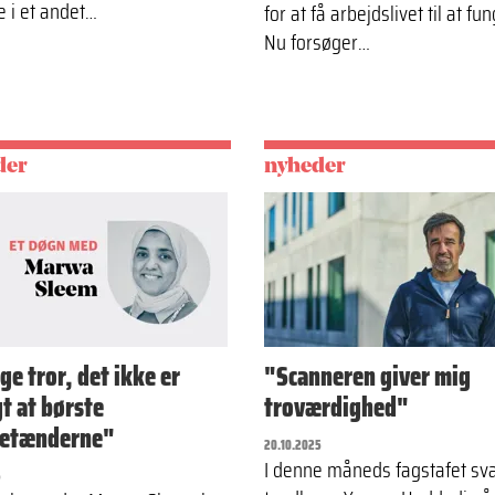
e i et andet…
for at få arbejdslivet til at fu
Nu forsøger…
der
nyheder
e tror, det ikke er
"Scanneren giver mig
gt at børste
troværdighed"
etænderne"
20.10.2025
I denne måneds fagstafet sv
5