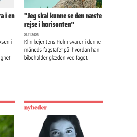
a i en
"Jeg skal kunne se den næste
rejse i horisonten"
21.11.2023
ksen i
Klinikejer Jens Holm svarer i denne
.-
måneds fagstafet på, hvordan han
egnet
bibeholder glæden ved faget.
nyheder