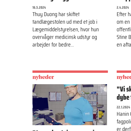
16.5.2024
2.4.2024
Thuy Duong har skiftet
Efter 
tandlægestolen ud med et job i
om en 
Lægemiddelstyrelsen, hvor hun
offent
overvåger medicinsk udstyr og
Stine 
arbejder for bedre…
en aft
nyheder
nyhe
"Vi s
dybe 
22.1.2024
Hanin 
fagpoli
er derf