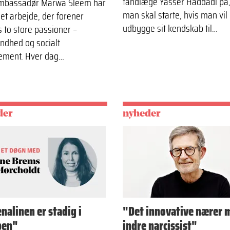
tandlæge Yasser Haddadi på,
mbassadør Marwa Sleem har
man skal starte, hvis man vil
 et arbejde, der forener
udbygge sit kendskab til…
 to store passioner –
ndhed og socialt
ement. Hver dag…
der
nyheder
nalinen er stadig i
"Det innovative nærer 
pen"
indre narcissist"