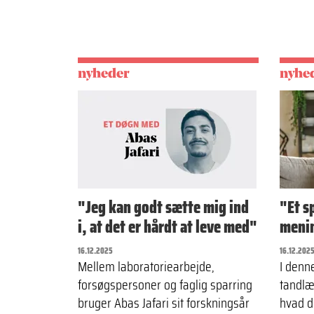
nyheder
nyhe
"Jeg kan godt sætte mig ind
"Et s
i, at det er hårdt at leve med"
meni
16.12.2025
16.12.202
Mellem laboratoriearbejde,
I denn
forsøgspersoner og faglig sparring
tandlæ
bruger Abas Jafari sit forskningsår
hvad d