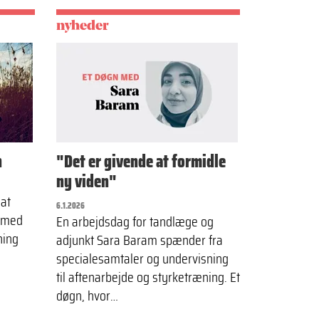
nyheder
n
"Det er givende at formidle
ny viden"
sat
6.1.2026
v med
En arbejdsdag for tandlæge og
ning
adjunkt Sara Baram spænder fra
specialesamtaler og undervisning
til aftenarbejde og styrketræning. Et
døgn, hvor…