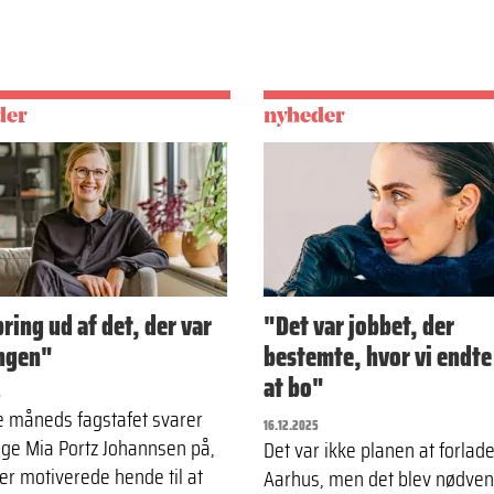
der
nyheder
pring ud af det, der var
"Det var jobbet, der
ngen"
bestemte, hvor vi endt
at bo"
5
e måneds fagstafet svarer
16.12.2025
ge Mia Portz Johannsen på,
Det var ikke planen at forlad
er motiverede hende til at
Aarhus, men det blev nødven