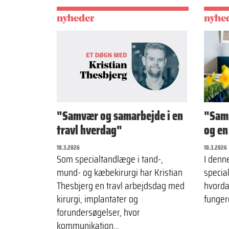
nyheder
nyhe
"Samvær og samarbejde i en
"Samm
travl hverdag"
og en
10.3.2026
10.3.2026
Som specialtandlæge i tand-,
I denn
mund- og kæbekirurgi har Kristian
specia
Thesbjerg en travl arbejdsdag med
hvorda
kirurgi, implantater og
funger
forundersøgelser, hvor
kommunikation…