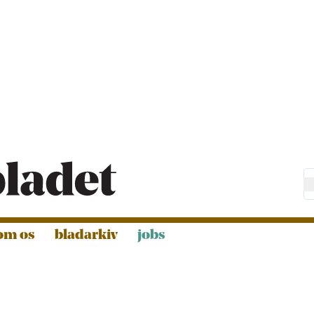
om os
bladarkiv
jobs