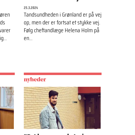
25.3.2024
Søren
Tandsundheden i Grønland er på vej
eds
op, men der er fortsat et stykke vej.
varer
Følg cheftandlæge Helena Holm på
sig…
en…
nyheder