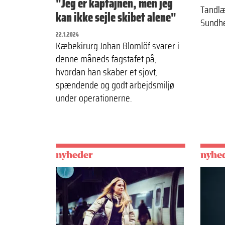
"Jeg er kaptajnen, men jeg
Tandl
kan ikke sejle skibet alene"
Sundhe
22.1.2024
Kæbekirurg Johan Blomlöf svarer i
denne måneds fagstafet på,
hvordan han skaber et sjovt,
spændende og godt arbejdsmiljø
under operationerne.
nyheder
nyhe