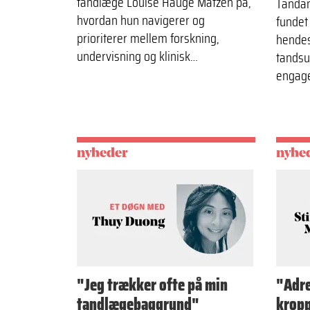
tandlæge Louise Hauge Matzen på,
Tanda
hvordan hun navigerer og
fundet
prioriterer mellem forskning,
hendes
undervisning og klinisk…
tandsu
engag
nyheder
nyhe
"Jeg trækker ofte på min
"Adre
tandlæge­baggrund"
krop