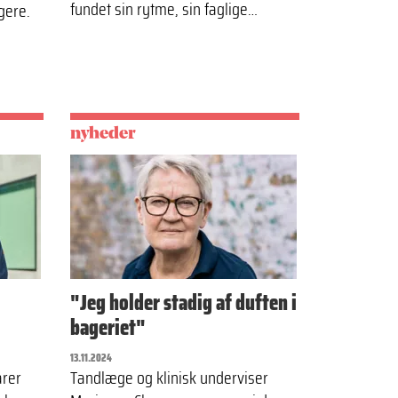
fundet sin rytme, sin faglige…
ngere.
nyheder
"Jeg holder stadig af duften i
bageriet"
13.11.2024
arer
Tandlæge og klinisk underviser