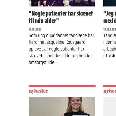
"Nogle patienter har skævet
"Jeg 
til min alder"
med 
18.12.2023
18.12.2023
Som ung nyuddannet tandlæge har
Tandlæ
Karoline Jacqueline Kousgaard
i denn
oplevet, at nogle patienter har
arbejd
skævet til hendes alder og hendes
i Thist
omsorgsfulde…
nyheder
nyhe