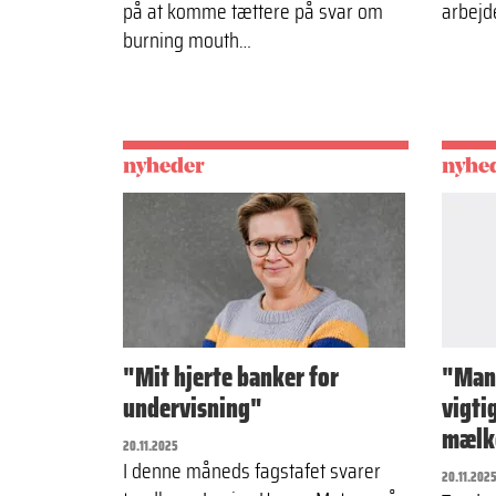
på at komme tættere på svar om
arbejd
burning mouth…
nyheder
nyhe
"Mit hjerte banker for
"Mang
undervisning"
vigti
mælk
20.11.2025
I denne måneds fagstafet svarer
20.11.202