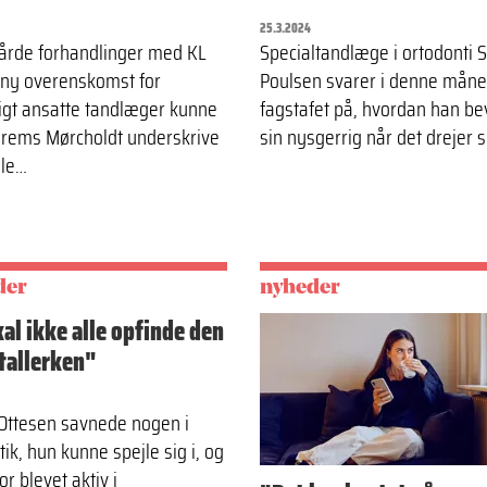
25.3.2024
hårde forhandlinger med KL
Specialtandlæge i ortodonti 
ny overenskomst for
Poulsen svarer i denne mån
ligt ansatte tandlæger kunne
fagstafet på, hvordan han be
Brems Mørcholdt underskrive
sin nysgerrig når det drejer 
ale…
der
nyheder
kal ikke alle opfinde den
tallerken"
Ottesen savnede nogen i
tik, hun kunne spejle sig i, og
or blevet aktiv i