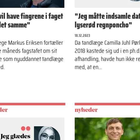
vil have fingrene i faget
"Jeg måtte indsamle dat
det samme"
lyserød regnponcho"
18.12.2023
ge Markus Eriksen fortæller
Da tandlæge Camilla Juhl Pør
e måneds fagstafet om sit
2018 kastede sig ud i en ph.d
e som nyuddannet tandlæge
afhandling, havde hun ikke r
ed.
med, at en…
der
nyheder