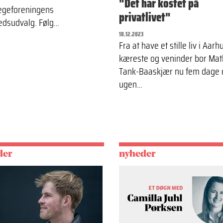
"Det har kostet på
ægeforeningens
privatlivet"
dsudvalg. Følg…
18.12.2023
Fra at have et stille liv i Aar
kæreste og veninder bor Mat
Tank-Baaskjær nu fem dage
ugen…
der
nyheder