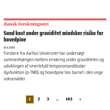
dansk forskningsnyt
Sund kost under graviditet mindsker risiko for
hovedpine
16.6.2026
Forskere fra Aarhus Universitet har undersøgt
sammenhængen mellem ernæring under graviditeten og
udviklingen af smertefuld temporomandibulær
dysfunktion (p-TMD) og hovedpine hos barnet i den unge
voksenalder.
1
2
3
...
183
»