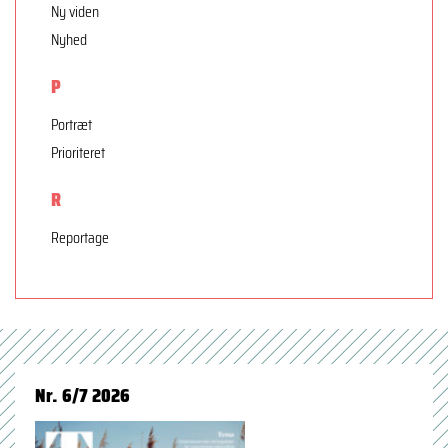
Ny viden
Nyhed
P
Portræt
Prioriteret
R
Reportage
Nr. 6/7 2026