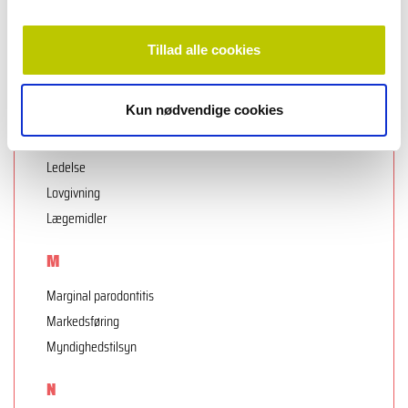
Kontrolstatistik
Kunstig intelligens
Tillad alle cookies
Køb og salg
L
Kun nødvendige cookies
Law
Ledelse
Lovgivning
Lægemidler
M
Marginal parodontitis
Markedsføring
Myndighedstilsyn
N