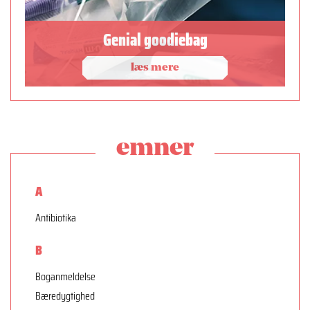
Genial goodiebag
læs mere
emner
A
Antibiotika
B
Boganmeldelse
Bæredygtighed