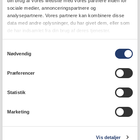
din brug af vores website med vores partnere inden for
Fagpolitik
sociale medier, annonceringspartnere og
Forskning
analysepartnere. Vores partnere kan kombinere disse
Fødevarer
data med andre oplysninger, du har givet dem, eller som
de har indsamlet fra din brug af deres tjenester.
I
Implantat
S
Nødvendig
a
Indretning
m
J
t
Præferencer
y
Jobskift
k
k
Statistik
K
e
v
Karriere
Marketing
a
Klagesager
l
Klinikdrift
g
Kommunalt ansatte
Vis detaljer