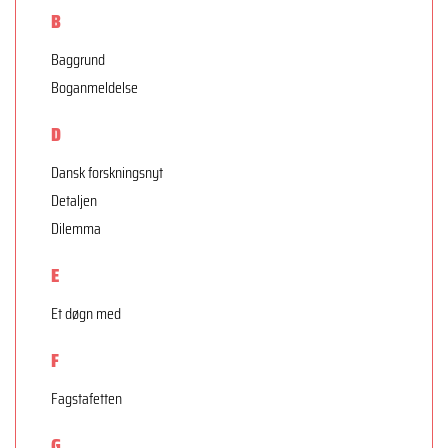
B
Baggrund
Boganmeldelse
D
Dansk forskningsnyt
Detaljen
Dilemma
E
Et døgn med
F
Fagstafetten
G