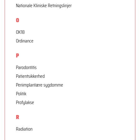
Nationale Kliniske Retningslinjer
O
OK18
Ordinance
P
Parodontitis
Patientsikkerhed
Periimplantære sygdomme
Politik
Profylakse
R
Radiation