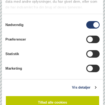
data med andre oplysninger, du har givet dem, eller som
de har indsamlet fra din brug af deres tjenester.
S
Nødvendig
a
m
t
Præferencer
y
læs
k
k
Statistik
e
Quicklinks
v
Marketing
a
Om os
l
Bladarkiv
g
Leverandørhenvisninger
Vis detaljer
Cookie- og Privatlivspolitik
Tillad alle cookies