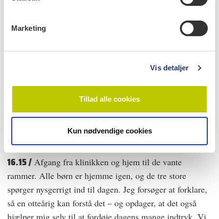
15.00 /
Dagens sidste patient afsluttes – omkring 50 er
e
det blevet til i løbet af dagen. De fleste frivillige er
v
Marketing
allerede taget hjem, og en mindre gruppe bliver tilbage
a
til debriefing. Stemningen er positiv, og flere taler om, at
l
dagen burde gentages. Mange af patienterne befinder sig
g
Vis detaljer
et sted, hvor de reelt kunne få økonomisk støtte til
tandbehandling, men mangler overskud til at navigere i
systemet. De har brug for mere støtte, end de
Tillad alle cookies
får. Derfor har vi også brugt en del tid på at tale med
dem om, hvilke muligheder de har for at få hjælp til
Kun nødvendige cookies
tandbehandling.
16.15 /
Afgang fra klinikken og hjem til de vante
rammer. Alle børn er hjemme igen, og de tre store
spørger nysgerrigt ind til dagen. Jeg forsøger at forklare,
så en otteårig kan forstå det – og opdager, at det også
hjælper mig selv til at fordøje dagens mange indtryk. Vi