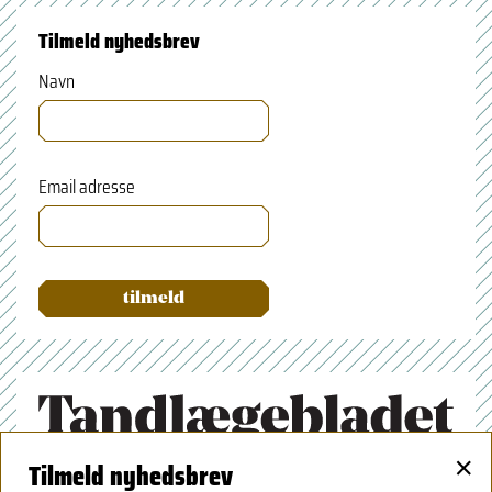
Tilmeld nyhedsbrev
Navn
Email adresse
×
Tilmeld nyhedsbrev
Tandlægeforeningen