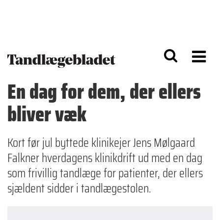
G
S
å
k
til
i
h
p
o
t
v
o
e
n
d
a
En dag for dem, der ellers
i
v
n
i
bliver væk
d
g
h
a
o
ti
l
o
Kort før jul byttede klinikejer Jens Mølgaard
d
n
Falkner hverdagens klinikdrift ud med en dag
som frivillig tandlæge for patienter, der ellers
sjældent sidder i tandlægestolen.