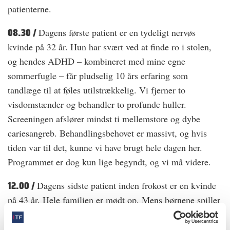
patienterne.
08.30 /
Dagens første patient er en tydeligt nervøs
kvinde på 32 år. Hun har svært ved at finde ro i stolen,
og hendes ADHD – kombineret med mine egne
sommerfugle – får pludselig 10 års erfaring som
tandlæge til at føles utilstrækkelig. Vi fjerner to
visdomstænder og behandler to profunde huller.
Screeningen afslører mindst ti mellemstore og dybe
cariesangreb. Behandlingsbehovet er massivt, og hvis
tiden var til det, kunne vi have brugt hele dagen her.
Programmet er dog kun lige begyndt, og vi må videre.
12.00 /
Dagens sidste patient inden frokost er en kvinde
på 43 år. Hele familien er mødt op. Mens børnene spiller
brætspil i venteværelset, ligger mor og far i hver sin stol.
Kvinden har i lang tid haft en knækket molar med skarpe