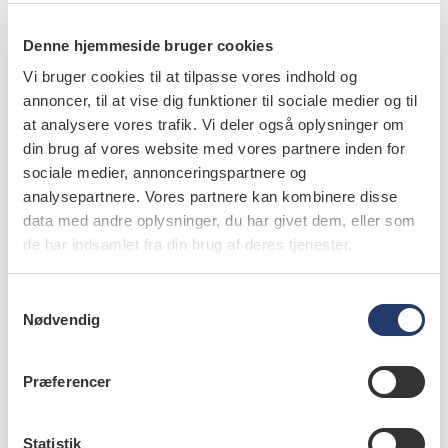
kanter, der ville kunne motivere selv patienter med
Denne hjemmeside bruger cookies
tandlægeskræk til at møde op. Tanden kan ikke reddes
Vi bruger cookies til at tilpasse vores indhold og
og må fjernes, og vi laver samtidig en plastfyldning i en
annoncer, til at vise dig funktioner til sociale medier og til
anden tand. Undervejs triller en stille
at analysere vores trafik. Vi deler også oplysninger om
tåre – ikke af smerte, men af taknemmelighed.
din brug af vores website med vores partnere inden for
sociale medier, annonceringspartnere og
12.30 /
Formiddagen har været intensiv. Når både
analysepartnere. Vores partnere kan kombinere disse
behandler og patient er indforstået med, at tiden er
data med andre oplysninger, du har givet dem, eller som
begrænset, glider behandlingerne hurtigt. Der bliver ikke
de har indsamlet fra din brug af deres tjenester.
klaget over stolen, vand i svælget eller tempo. Vi spiser
pizza til frokost, og frokostrummet summer igen af liv.
S
Nødvendig
Historier deles, og et gennemgående tema er både
a
m
patienternes taknemmelighed og overraskelsen over, hvor
t
stort behandlingsbehovet har været. Inden
Præferencer
y
eftermiddagen går i gang, tager vi et fælles foto.
k
k
Statistik