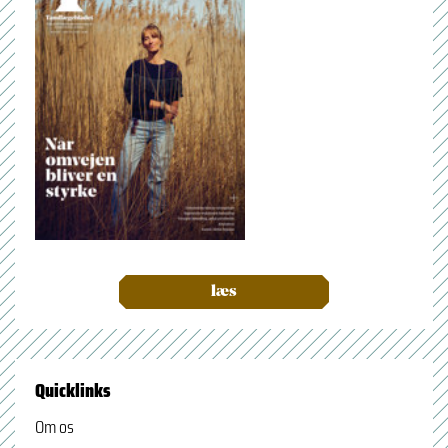
læs
Quicklinks
Om os