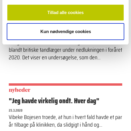
nyheder
Tillad alle cookies
Britiske tandlæger følte sig mindre
stressede under nedlukningen
Kun nødvendige cookies
23.3.2021
Det generelle stressniveau var signifikant mindre
blandt britiske tandlæger under nedlukningen i foråret
2020. Det viser en undersøgelse, som den…
nyheder
"Jeg havde virkelig ondt. Hver dag"
25.3.2020
Vibeke Bojesen troede, at hun i hvert fald havde et par
år tilbage på klinikken, da slidgigt i hånd og…