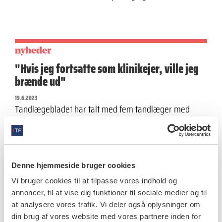
nyheder
"Hvis jeg fortsatte som klinikejer, ville jeg
brænde ud"
19.6.2023
Tandlægebladet har talt med fem tandlæger med
forskellige grader af arbejdsglæde om, hvad der
motiverer dem i deres arbejdsdag og…
Denne hjemmeside bruger cookies
Vi bruger cookies til at tilpasse vores indhold og
nyheder
annoncer, til at vise dig funktioner til sociale medier og til
Nyuddannede tandlæger har lige så meget
at analysere vores trafik. Vi deler også oplysninger om
din brug af vores website med vores partnere inden for
klinisk erfaring som tidligere årgange