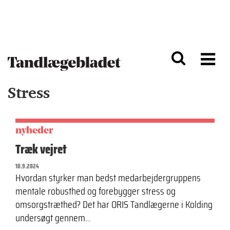
G
S
å
k
til
i
h
p
o
t
v
o
e
n
d
a
Stress
i
v
n
i
d
g
h
a
o
ti
nyheder
l
o
Træk vejret
d
n
10.9.2024
Hvordan styrker man bedst medarbejdergruppens
mentale robusthed og forebygger stress og
omsorgstræthed? Det har ORIS Tandlægerne i Kolding
undersøgt gennem…