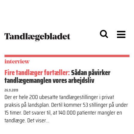
G
S
å
k
til
i
h
p
o
t
v
o
e
n
d
a
i
v
n
i
interview
d
g
h
a
Fire tandlæger fortæller:
Sådan påvirker
o
ti
tandlægemanglen vores arbejdsliv
l
o
d
n
26.9.2019
Der er hele 200 ubesatte tandlægestillinger i privat
praksis på landsplan. Dertil kommer 53 stillinger på under
15 timer. Det svarer til, at 140.000 patienter mangler en
tandlæge. Det viser…