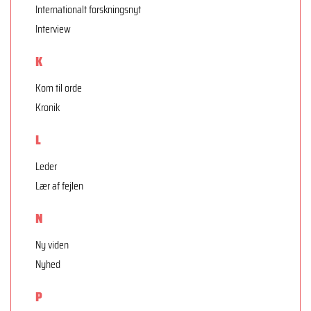
Internationalt forskningsnyt
Interview
K
Kom til orde
Kronik
L
Leder
Lær af fejlen
N
Ny viden
Nyhed
P