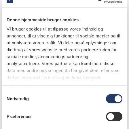
I
Implantat
Denne hjemmeside bruger cookies
Indretning
Vi bruger cookies til at tilpasse vores indhold og
J
annoncer, til at vise dig funktioner til sociale medier og til
at analysere vores trafik. Vi deler også oplysninger om
Jobskift
din brug af vores website med vores partnere inden for
sociale medier, annonceringspartnere og
K
analysepartnere. Vores partnere kan kombinere disse
Karriere
data med andre oplysninger, du har givet dem, eller som
Klagesager
de har indsamlet fra din brug af deres tjenester.
Klinikdrift
S
Kommunalt ansatte
Nødvendig
a
Kontrolstatistik
m
Kunstig intelligens
t
Præferencer
Køb og salg
y
k