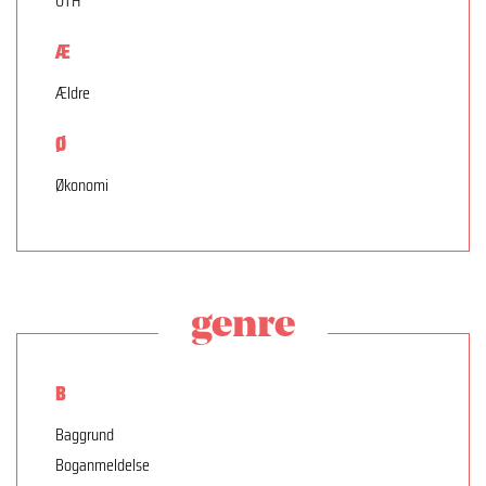
UTH
Æ
Ældre
Ø
Økonomi
genre
B
Baggrund
Boganmeldelse