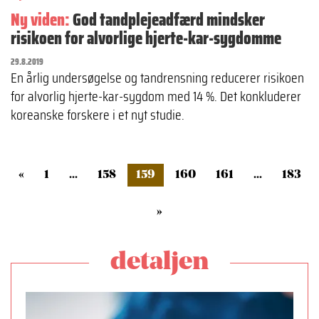
Ny viden:
God tandplejeadfærd mindsker
risikoen for alvorlige hjerte-kar­-sygdomme
29.8.2019
En årlig undersøgelse og tandrensning reducerer risikoen
for alvorlig hjerte­-kar­-sygdom med 14 %. Det konkluderer
koreanske forskere i et nyt studie.
«
1
...
158
159
160
161
...
183
»
detaljen