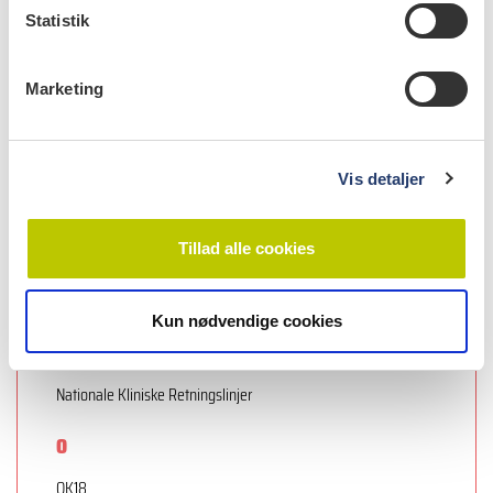
L
k
Statistik
e
Law
v
Ledelse
Marketing
a
Lovgivning
l
Lægemidler
g
Vis detaljer
M
Marginal parodontitis
Tillad alle cookies
Markedsføring
Myndighedstilsyn
Kun nødvendige cookies
N
Nationale Kliniske Retningslinjer
O
OK18