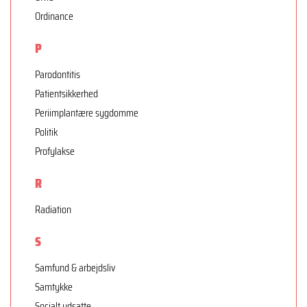
Ordinance
P
Parodontitis
Patientsikkerhed
Periimplantære sygdomme
Politik
Profylakse
R
Radiation
S
Samfund & arbejdsliv
Samtykke
Socialt udsatte