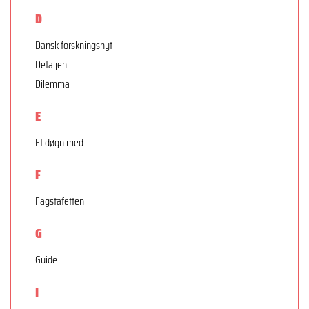
D
Dansk forskningsnyt
Detaljen
Dilemma
E
Et døgn med
F
Fagstafetten
G
Guide
I