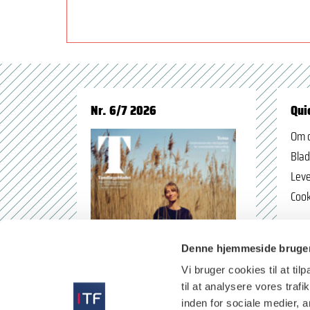
Nr. 6/7 2026
Qui
Om 
Blad
Leve
Cook
Denne hjemmeside bruger
Vi bruger cookies til at til
til at analysere vores tra
inden for sociale medier,