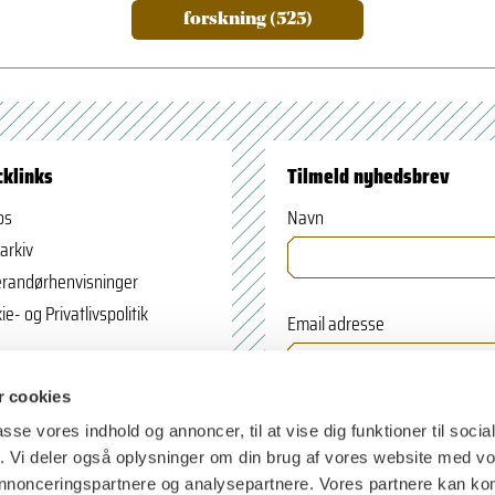
forskning (525)
cklinks
Tilmeld nyhedsbrev
os
Navn
arkiv
randørhenvisninger
ie- og Privatlivspolitik
Email adresse
 cookies
passe vores indhold og annoncer, til at vise dig funktioner til soci
fik. Vi deler også oplysninger om din brug af vores website med v
 annonceringspartnere og analysepartnere. Vores partnere kan k