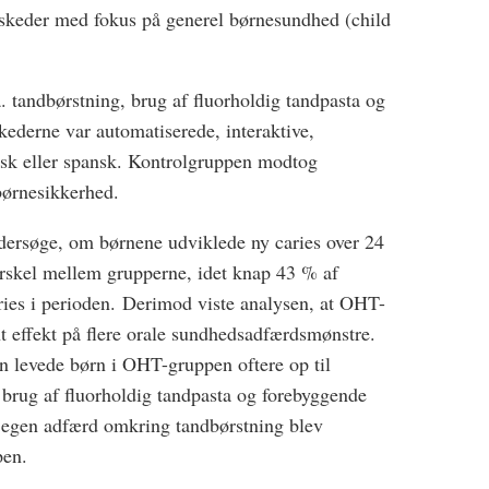
eskeder med fokus på generel børnesundhed (child
tandbørstning, brug af fluorholdig tandpasta og
ederne var automatiserede, interaktive,
lsk eller spansk. Kontrolgruppen modtog
børnesikkerhed.
ndersøge, om børnene udviklede ny caries over 24
orskel mellem grupperne, idet knap 43 % af
ries i perioden. Derimod viste analysen, at OHT-
nt effekt på flere orale sundhedsadfærdsmønstre.
 levede børn i OHT-gruppen oftere op til
brug af fluorholdig tandpasta og forebyggende
 egen adfærd omkring tandbørstning blev
pen.