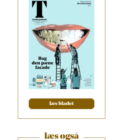
læs bladet
læs også