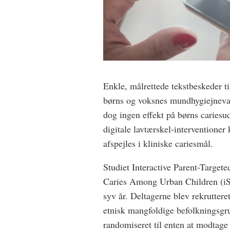
Enkle, målrettede tekstbeskeder ti
børns og voksnes mundhygiejnevane
dog ingen effekt på børns cariesud
digitale lavtærskel-interventione
afspejles i kliniske cariesmål.
Studiet Interactive Parent-Target
Caries Among Urban Children (iS
syv år. Deltagerne blev rekruttere
etnisk mangfoldige befolkningsgr
randomiseret til enten at modtag