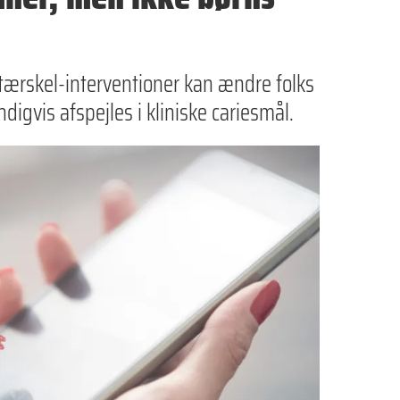
avtærskel-interventioner kan ændre folks
igvis afspejles i kliniske cariesmål.