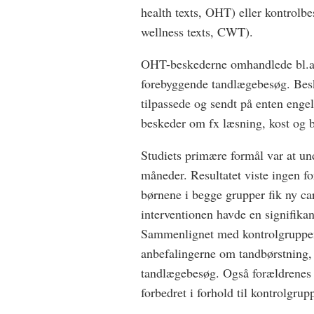
health texts, OHT) eller kontrolb
wellness texts, CWT).
OHT-beskederne omhandlede bl.a. 
forebyggende tandlægebesøg. Besk
tilpassede og sendt på enten enge
beskeder om fx læsning, kost og 
Studiets primære formål var at u
måneder. Resultatet viste ingen f
børnene i begge grupper fik ny ca
interventionen havde en signifika
Sammenlignet med kontrolgruppen
anbefalingerne om tandbørstning, 
tandlægebesøg. Også forældrenes
forbedret i forhold til kontrolgrup