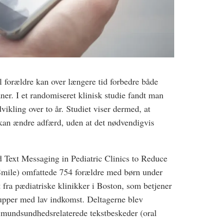
l forældre kan over længere tid forbedre både
r. I et randomiseret klinisk studie fandt man
vikling over to år. Studiet viser dermed, at
r kan ændre adfærd, uden at det nødvendigvis
ed Text Messaging in Pediatric Clinics to Reduce
mile) omfattede 754 forældre med børn under
t fra pædiatriske klinikker i Boston, som betjener
upper med lav indkomst. Deltagerne blev
e mundsundhedsrelaterede tekstbeskeder (oral