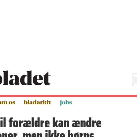
om os
bladarkiv
jobs
il forældre kan ændre
ner, men ikke børns