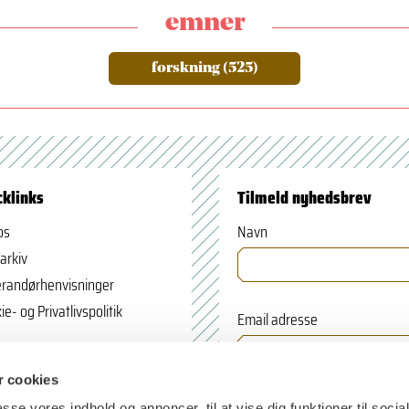
emner
forskning (525)
cklinks
Tilmeld nyhedsbrev
os
Navn
arkiv
randørhenvisninger
ie- og Privatlivspolitik
Email adresse
 cookies
passe vores indhold og annoncer, til at vise dig funktioner til soci