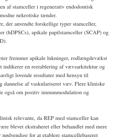
en af stamceller i regenerativ endodontisk
umodne nekrotiske tænder.
 der anvendte forskellige typer stamceller,
er (hDPSCs), apikale papilstamceller (SCAP) og
D).
apier fremmer apikale lukninger, rodlængdevækst
t indikerer en reetablering af vævsarkitektur og
ærligt lovende resultater med hensyn til
 dannelse af vaskulariseret væv. Flere kliniske
ede også om positiv immunmodulation og
 klinisk relevante, da REP med stamceller kan
 være blevet ekstraheret eller behandlet med mere
er nødvendige for at etablere stamcellebaseret