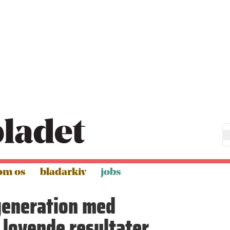
om os
bladarkiv
jobs
generation med
 lovende resultater