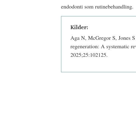
endodonti som rutinebehandling.
Kilder:
Aga N, McGregor S, Jones S et
regeneration: A systematic r
2025;25:102125.