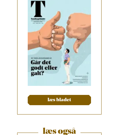
læs bladet
læs også