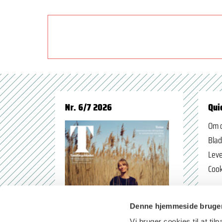
Nr. 6/7 2026
Qui
Om 
Blad
Leve
Cook
Denne hjemmeside bruger
Vi bruger cookies til at til