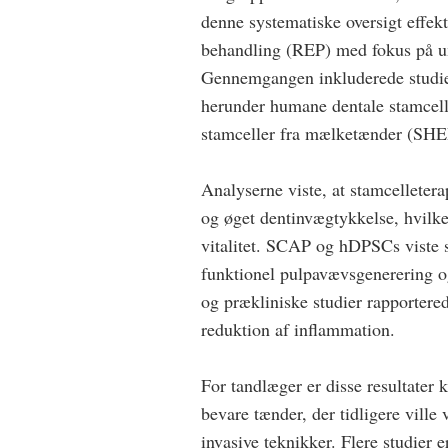
denne systematiske oversigt effekt
behandling (REP) med fokus på 
Gennemgangen inkluderede studier,
herunder humane dentale stamcell
stamceller fra mælke­tænder (SHE
Analyserne viste, at stamcelleter
og øget dentinvægtykkelse, hvilke
vitalitet. SCAP og hDPSCs viste s
funktionel pulpavævsgenerering og
og prækliniske studier rapporter
reduktion af inflammation.
For tandlæger er disse resultater
bevare tænder, der tidligere ville
invasive teknikker. Flere studier 