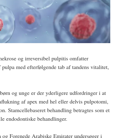
ekrose og irreversibel pulpitis omfatter
pulpa med efterfølgende tab af tandens vitalitet,
rn og unge er der yderligere udfordringer i at
aflukning af apex med hel eller delvis pulpotomi,
ion. Stamcellebaseret behandling betragtes som et
nelle endodontiske behandlinger.
en og Forenede Arabiske Emirater undersøger i