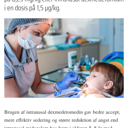
i en dosis på 1,5 µg/kg.
Brugen af intranasal dexmedetomedin gav bedre accept,
mere effektiv sedering og større reduktion af angst end
intranasal midazolam hos børn i alderen 5–8 år med