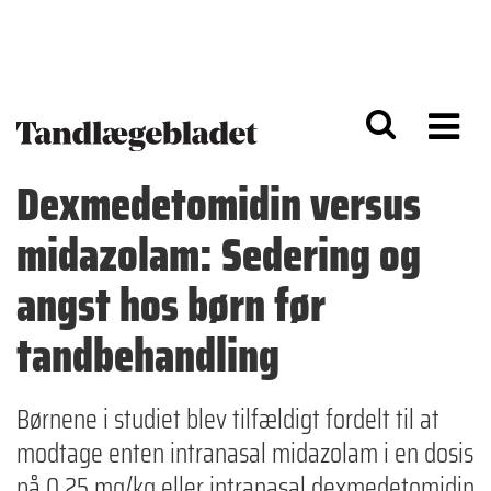
G
S
å
k
til
i
h
p
o
t
v
o
e
n
d
a
Dexmedetomidin versus
i
v
n
i
midazolam: Sedering og
d
g
h
a
o
ti
angst hos børn før
l
o
d
n
tandbehandling
Børnene i studiet blev tilfældigt fordelt til at
modtage enten intranasal midazolam i en dosis
på 0,25 mg/kg eller intranasal dexmedetomidin