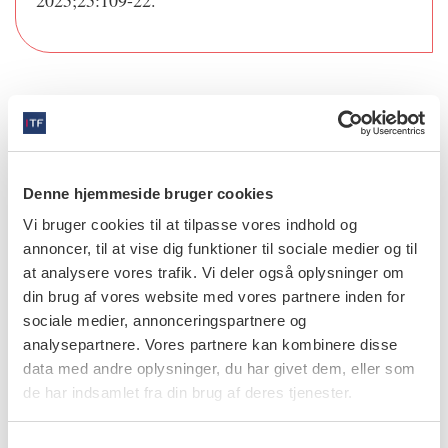
2025;25:109-22.
info
Nr. 3 | 2026
Denne hjemmeside bruger cookies
Vi bruger cookies til at tilpasse vores indhold og
annoncer, til at vise dig funktioner til sociale medier og til
at analysere vores trafik. Vi deler også oplysninger om
din brug af vores website med vores partnere inden for
sociale medier, annonceringspartnere og
analysepartnere. Vores partnere kan kombinere disse
data med andre oplysninger, du har givet dem, eller som
de har indsamlet fra din brug af deres tjenester.
S